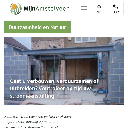
Toggle navigation
20°
Files
Duurzaamheid en Natuur
Gaat u verbouwen, verduurzamen of
uitbreiden? Controleer op tijd uw
stroomaansluiting
Rubrieken:
Duurzaamheid en Natuur
,
Nieuws
Gepubliceerd:
dinsdag 2 juni 2026
Laatste update:
dinsdag 2 juni 2026