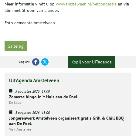
Meer informatie vindt u op
www.amstelveen.nl/netcongestie
en via
Slim met Stroom van Liander.
Foto gemeente Amstelveen
Ga terug
Kopij voor UITagenda
Volg ons
UitAgenda Amstelveen
5 augustus 2026
19:00
Zomerse bingo in ’t Huis aan de Poel
De keizer
5 augustus 2026
18:00
Jongerenwerk Amstelveen organiseert gratis Grill & Chill BBQ
aan De Poel.
Visit Amstelveen