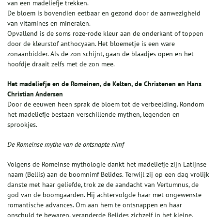
van een madeliefje trekken.
De bloem is bovendien eetbaar en gezond door de aanwezigheid
van vitamines en mineralen.
Opvallend is de soms roze-rode kleur aan de onderkant of toppen
door de kleurstof anthocyaan. Het bloemetje is een ware
zonaanbidder. Als de zon schijnt, gaan de blaadjes open en het
hoofdje draait zelfs met de zon mee.
Het madeliefje en de Romeinen, de Kelten, de Christenen en Hans
Christian Andersen
Door de eeuwen heen sprak de bloem tot de verbeelding. Rondom
het madeliefje bestaan verschillende mythen, legenden en
sprookjes.
De Romeinse mythe van de ontsnapte nimf
Volgens de Romeinse mythologie dankt het madeliefje zijn Latijnse
naam (Bellis) aan de boomnimf Belides. Terwijl zij op een dag vrolijk
danste met haar geliefde, trok ze de aandacht van Vertumnus, de
god van de boomgaarden. Hij achtervolgde haar met ongewenste
romantische advances. Om aan hem te ontsnappen en haar
onschuld te bewaren, veranderde Belides zichzelf in het kleine,