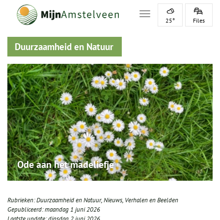
Toggle navigation
25°
Files
Duurzaamheid en Natuur
Ode aan het madeliefje
Rubrieken:
Duurzaamheid en Natuur
,
Nieuws
,
Verhalen en Beelden
Gepubliceerd:
maandag 1 juni 2026
Laatste update:
dinsdag 2 juni 2026