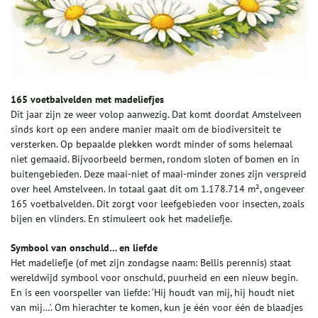
165 voetbalvelden met madeliefjes
Dit jaar zijn ze weer volop aanwezig. Dat komt doordat Amstelveen
sinds kort op een andere manier maait om de biodiversiteit te
versterken. Op bepaalde plekken wordt minder of soms helemaal
niet gemaaid. Bijvoorbeeld bermen, rondom sloten of bomen en in
buitengebieden. Deze maai-niet of maai-minder zones zijn verspreid
over heel Amstelveen. In totaal gaat dit om 1.178.714 m², ongeveer
165 voetbalvelden. Dit zorgt voor leefgebieden voor insecten, zoals
bijen en vlinders. En stimuleert ook het madeliefje.
Symbool van onschuld… en liefde
Het madeliefje (of met zijn zondagse naam: Bellis perennis) staat
wereldwijd symbool voor onschuld, puurheid en een nieuw begin.
En is een voorspeller van liefde: ‘Hij houdt van mij, hij houdt niet
van mij…’. Om hierachter te komen, kun je één voor één de blaadjes