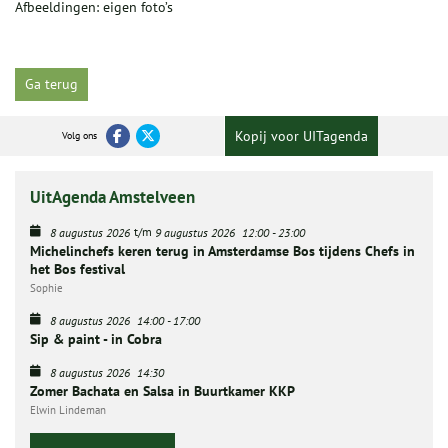
Afbeeldingen: eigen foto’s
Ga terug
Kopij voor UITagenda
Volg ons
UitAgenda Amstelveen
t/m
8 augustus 2026
9 augustus 2026
12:00
-
23:00
Michelinchefs keren terug in Amsterdamse Bos tijdens Chefs in
het Bos festival
Sophie
8 augustus 2026
14:00
-
17:00
Sip & paint - in Cobra
8 augustus 2026
14:30
Zomer Bachata en Salsa in Buurtkamer KKP
Elwin Lindeman