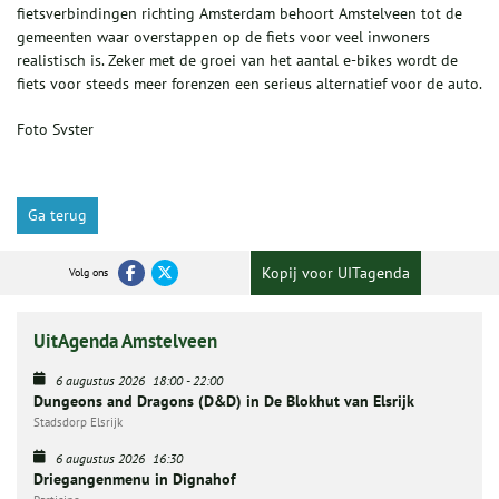
fietsverbindingen richting Amsterdam behoort Amstelveen tot de
gemeenten waar overstappen op de fiets voor veel inwoners
realistisch is. Zeker met de groei van het aantal e-bikes wordt de
fiets voor steeds meer forenzen een serieus alternatief voor de auto.
Foto Svster
Ga terug
Kopij voor UITagenda
Volg ons
UitAgenda Amstelveen
6 augustus 2026
18:00
-
22:00
Dungeons and Dragons (D&D) in De Blokhut van Elsrijk
Stadsdorp Elsrijk
6 augustus 2026
16:30
Driegangenmenu in Dignahof