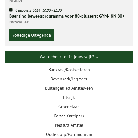
Participe
6 augustus 2026
10:30
-
11:30
Buenting beweegprogramma voor 80-plussers: GYM-INN 80+
Platform KKP
Volledige UitAgenda
Wat gebeurt er in jouw wijk?
Bankras /Kostverloren
Bovenkerk/Legmeer
Buitengebied Amstelveen
Elsrijk
Groenelaan
Keizer Karelpark
Nes a/d Amstel
Oude dorp/Patrimonium