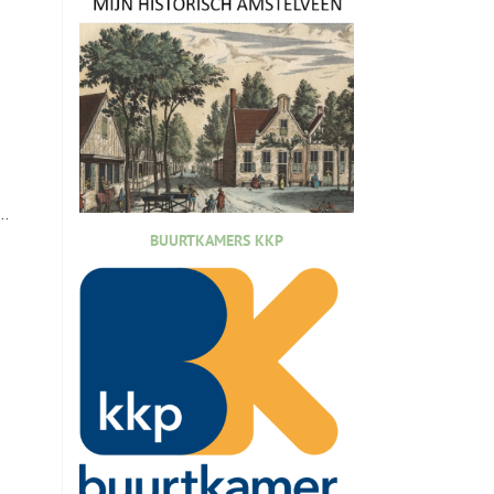
..
BUURTKAMERS KKP