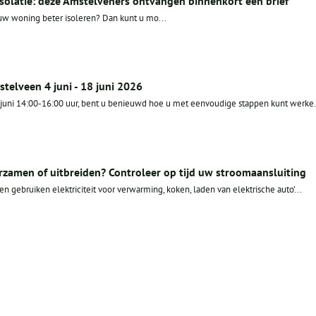
isolatie: deze Amstelveners ontvangen binnenkort een brief”
uw woning beter isoleren? Dan kunt u mo...
stelveen 4 juni - 18 juni 2026
juni 14:00-16:00 uur, bent u benieuwd hoe u met eenvoudige stappen kunt werke.
zamen of uitbreiden? Controleer op tijd uw stroomaansluiting
 gebruiken elektriciteit voor verwarming, koken, laden van elektrische auto’...