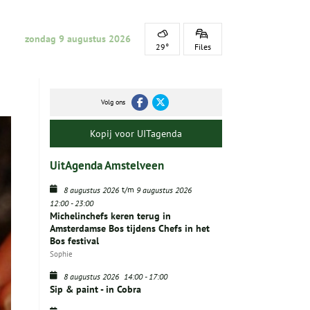
zondag 9 augustus 2026
29°
Files
Volg ons
Kopij voor UITagenda
UitAgenda Amstelveen
t/m
8 augustus 2026
9 augustus 2026
12:00
-
23:00
Michelinchefs keren terug in
Amsterdamse Bos tijdens Chefs in het
Bos festival
Sophie
8 augustus 2026
14:00
-
17:00
Sip & paint - in Cobra