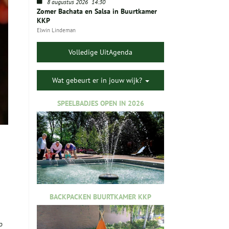
8 augustus 2026
14:30
Zomer Bachata en Salsa in Buurtkamer
KKP
Elwin Lindeman
Volledige UitAgenda
Wat gebeurt er in jouw wijk?
SPEELBADJES OPEN IN 2026
BACKPACKEN BUURTKAMER KKP
p