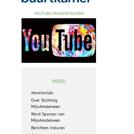
YOUTUBE MIJNAMSTELVEEN
MENU
Advertorials
Over Stichting
MijnAmstelveen
Word Sponsor van
MijnAmstelveen
Berichten insturen