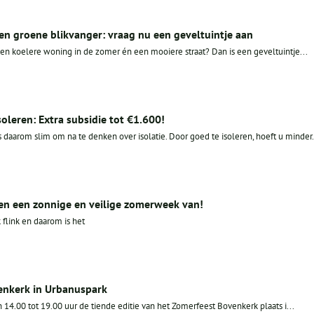
en groene blikvanger: vraag nu een geveltuintje aan
en koelere woning in de zomer én een mooiere straat? Dan is een geveltuintje...
leren: Extra subsidie tot €1.600!
s daarom slim om na te denken over isolatie. Door goed te isoleren, hoeft u minder.
en een zonnige en veilige zomerweek van!
flink en daarom is het
enkerk in Urbanuspark
 14.00 tot 19.00 uur de tiende editie van het Zomerfeest Bovenkerk plaats i...