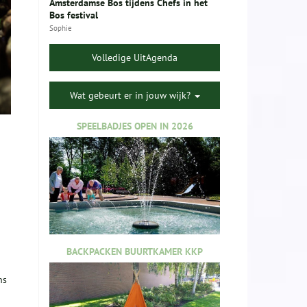
Amsterdamse Bos tijdens Chefs in het
Bos festival
Sophie
Volledige UitAgenda
Wat gebeurt er in jouw wijk?
SPEELBADJES OPEN IN 2026
BACKPACKEN BUURTKAMER KKP
ns