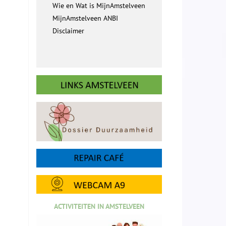
Wie en Wat is MijnAmstelveen
MijnAmstelveen ANBI
Disclaimer
ACTIVITEITEN IN AMSTELVEEN