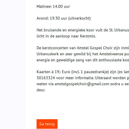
Matinee: 14.00 uur
Avond: 19.30 uur (uitverkocht)
Het bruisende en energieke koor vult de St. Urbanu
licht in de aanloop naar Kerstmis.
De kerstconcerten van Amstel Gospel Choir zijn inmid
Urbanuskerk en zeer gewild bij het Amstelveense p
energie en geweldige zang van dit enthousiaste koor 
Kaarten à 19,- Euro (incl. 1 pauzedrankje) zijn (zo l
30163324 voor meer informatie. Uiteraard worden pla
weten via amstelgospelchoir@gmail.com zodra u een 
deur.
Ga terug