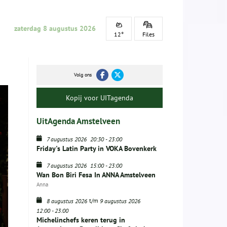
zaterdag 8 augustus 2026
12°
Files
Volg ons
Kopij voor UITagenda
UitAgenda Amstelveen
7 augustus 2026
20:30
-
23:00
Friday's Latin Party in VOKA Bovenkerk
7 augustus 2026
15:00
-
23:00
Wan Bon Biri Fesa In ANNA Amstelveen
Anna
t/m
8 augustus 2026
9 augustus 2026
12:00
-
23:00
Michelinchefs keren terug in