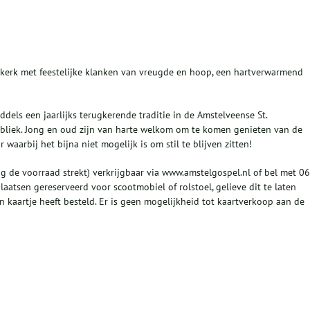
skerk met feestelijke klanken van vreugde en hoop, een hartverwarmend
dels een jaarlijks terugkerende traditie in de Amstelveense St.
ubliek. Jong en oud zijn van harte welkom om te komen genieten van de
waarbij het bijna niet mogelijk is om stil te blijven zitten!
ang de voorraad strekt) verkrijgbaar via www.amstelgospel.nl of bel met 06
atsen gereserveerd voor scootmobiel of rolstoel, gelieve dit te laten
kaartje heeft besteld. Er is geen mogelijkheid tot kaartverkoop aan de