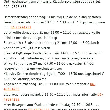
Ontmoetingscentrum BijKlaasje, Klaasje Zevensterstraat 209, tel.
020–2378 638
Hemelvaartsdag donderdag 14 mei wij zijn de hele dag gesloten
Leesclub woensdag 20 mei 10:30 – 12:00 uur, € 7,50 p/maand, meer
info
06-23741771
Burenkoffie donderdag 21 mei 11:00 – 12:00 uur, gezellig koffie
drinken met de buren, gratis inloop
Burenlunch x Stadshart donderdag 21 mei 12:00 – 13:00, lunch
voor de wijk € 5,00, reserveren
Creatief BijKlaasje donderdag 28 mei 14:00 – 16:30 uur, workshop
kunst van het buitenleven, € 2,50 incl. materialen, reserveren
Wijkontbijt vrijdag 29 mei 09:30 – 11:00 uur, kosten € 4,00,
reserveren in het ontmoetingscentrum
Klaasjes Keuken donderdag 4 juni 17:00 – 18:30 uur, dagschotel €
8,50 incl. drankje, reserveren
Yoga Iedere maandag 10:00 – 11:00 uur, meer informatie
06-
49394288
Stoelyoga Iedere maandag 11:30 – 12:30 uur, meer informatie
06-
49394288
Meer Bewegen voor Ouderen Iedere dinsdag 09:30 – 10:15 uur,
meer informatie
06-48539533
Spelletjesmiddag Iedere dinsdag