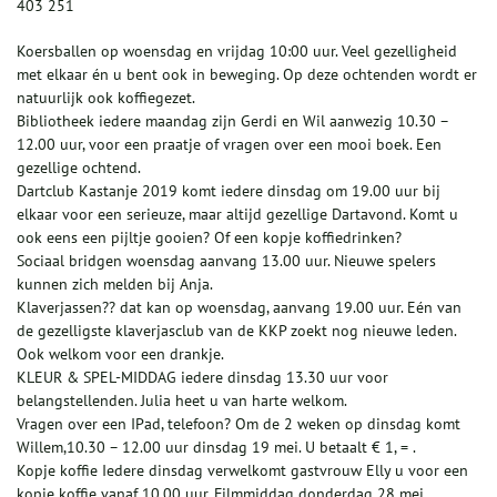
403 251
Koersballen op woensdag en vrijdag 10:00 uur. Veel gezelligheid
met elkaar én u bent ook in beweging. Op deze ochtenden wordt er
natuurlijk ook koffiegezet.
Bibliotheek iedere maandag zijn Gerdi en Wil aanwezig 10.30 –
12.00 uur, voor een praatje of vragen over een mooi boek. Een
gezellige ochtend.
Dartclub Kastanje 2019 komt iedere dinsdag om 19.00 uur bij
elkaar voor een serieuze, maar altijd gezellige Dartavond. Komt u
ook eens een pijltje gooien? Of een kopje koffiedrinken?
Sociaal bridgen woensdag aanvang 13.00 uur. Nieuwe spelers
kunnen zich melden bij Anja.
Klaverjassen?? dat kan op woensdag, aanvang 19.00 uur. Eén van
de gezelligste klaverjasclub van de KKP zoekt nog nieuwe leden.
Ook welkom voor een drankje.
KLEUR & SPEL-MIDDAG iedere dinsdag 13.30 uur voor
belangstellenden. Julia heet u van harte welkom.
Vragen over een IPad, telefoon? Om de 2 weken op dinsdag komt
Willem,10.30 – 12.00 uur dinsdag 19 mei. U betaalt € 1, = .
Kopje koffie Iedere dinsdag verwelkomt gastvrouw Elly u voor een
kopje koffie vanaf 10.00 uur. Filmmiddag donderdag 28 mei,