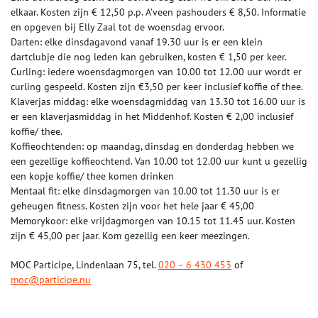
elkaar. Kosten zijn € 12,50 p.p. A’veen pashouders € 8,50. Informatie
en opgeven bij Elly Zaal tot de woensdag ervoor.
Darten: elke dinsdagavond vanaf 19.30 uur is er een klein
dartclubje die nog leden kan gebruiken, kosten € 1,50 per keer.
Curling: iedere woensdagmorgen van 10.00 tot 12.00 uur wordt er
curling gespeeld. Kosten zijn €3,50 per keer inclusief koffie of thee.
Klaverjas middag: elke woensdagmiddag van 13.30 tot 16.00 uur is
er een klaverjasmiddag in het Middenhof. Kosten € 2,00 inclusief
koffie/ thee.
Koffieochtenden: op maandag, dinsdag en donderdag hebben we
een gezellige koffieochtend. Van 10.00 tot 12.00 uur kunt u gezellig
een kopje koffie/ thee komen drinken
Mentaal fit: elke dinsdagmorgen van 10.00 tot 11.30 uur is er
geheugen fitness. Kosten zijn voor het hele jaar € 45,00
Memorykoor: elke vrijdagmorgen van 10.15 tot 11.45 uur. Kosten
zijn € 45,00 per jaar. Kom gezellig een keer meezingen.
MOC Participe, Lindenlaan 75, tel.
020 – 6 430 453
of
moc@participe.nu