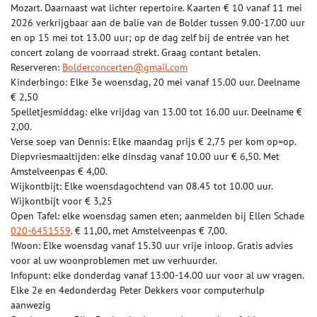
Mozart. Daarnaast wat lichter repertoire. Kaarten € 10 vanaf 11 mei
2026 verkrijgbaar aan de balie van de Bolder tussen 9.00-17.00 uur
en op 15 mei tot 13.00 uur; op de dag zelf bij de entrée van het
concert zolang de voorraad strekt. Graag contant betalen.
Reserveren:
Bolderconcerten@gmail.com
Kinderbingo: Elke 3e woensdag, 20 mei vanaf 15.00 uur. Deelname
€ 2,50
Spelletjesmiddag: elke vrijdag van 13.00 tot 16.00 uur. Deelname €
2,00.
Verse soep van Dennis: Elke maandag prijs € 2,75 per kom op=op.
Diepvriesmaaltijden: elke dinsdag vanaf 10.00 uur € 6,50. Met
Amstelveenpas € 4,00.
Wijkontbijt: Elke woensdagochtend van 08.45 tot 10.00 uur.
Wijkontbijt voor € 3,25
Open Tafel: elke woensdag samen eten; aanmelden bij Ellen Schade
020-6451559
. € 11,00, met Amstelveenpas € 7,00.
!Woon: Elke woensdag vanaf 15.30 uur vrije inloop. Gratis advies
voor al uw woonproblemen met uw verhuurder.
Infopunt: elke donderdag vanaf 13:00-14.00 uur voor al uw vragen.
Elke 2e en 4edonderdag Peter Dekkers voor computerhulp
aanwezig