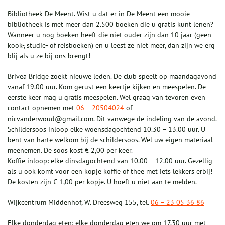
Bibliotheek De Meent. Wist u dat er in De Meent een mooie
bibliotheek is met meer dan 2.500 boeken die u gratis kunt lenen?
Wanneer u nog boeken heeft die niet ouder zijn dan 10 jaar (geen
kook-, studie- of reisboeken) en u leest ze niet meer, dan zijn we erg
blij als u ze bij ons brengt!
Brivea Bridge zoekt nieuwe leden. De club speelt op maandagavond
vanaf 19.00 uur. Kom gerust een keertje kijken en meespelen. De
eerste keer mag u gratis meespelen. Wel graag van tevoren even
contact opnemen met
06 – 20504024
of
nicvanderwoud@gmail.com. Dit vanwege de indeling van de avond.
Schildersoos inloop elke woensdagochtend 10.30 – 13.00 uur. U
bent van harte welkom bij de schildersoos. Wel uw eigen materiaal
meenemen. De soos kost € 2,00 per keer.
Koffie inloop: elke dinsdagochtend van 10.00 – 12.00 uur. Gezellig
als u ook komt voor een kopje koffie of thee met iets lekkers erbij!
De kosten zijn € 1,00 per kopje. U hoeft u niet aan te melden.
Wijkcentrum Middenhof, W. Dreesweg 155, tel.
06 – 23 05 36 86
Elke donderdag eten: elke donderdag eten we om 17.30 uur met