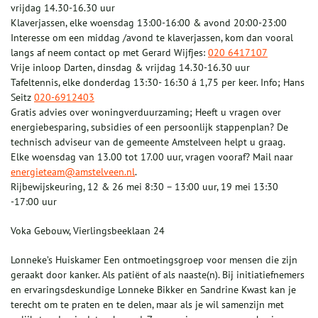
vrijdag 14.30-16.30 uur
Klaverjassen, elke woensdag 13:00-16:00 & avond 20:00-23:00
Interesse om een middag /avond te klaverjassen, kom dan vooral
langs af neem contact op met Gerard Wijfjes:
020 6417107
Vrije inloop Darten, dinsdag & vrijdag 14.30-16.30 uur
Tafeltennis, elke donderdag 13:30- 16:30 á 1,75 per keer. Info; Hans
Seitz
020-6912403
Gratis advies over woningverduurzaming; Heeft u vragen over
energiebesparing, subsidies of een persoonlijk stappenplan? De
technisch adviseur van de gemeente Amstelveen helpt u graag.
Elke woensdag van 13.00 tot 17.00 uur, vragen vooraf? Mail naar
energieteam@amstelveen.nl
.
Rijbewijskeuring, 12 & 26 mei 8:30 – 13:00 uur, 19 mei 13:30
-17:00 uur
Voka Gebouw, Vierlingsbeeklaan 24
Lonneke’s Huiskamer Een ontmoetingsgroep voor mensen die zijn
geraakt door kanker. Als patiënt of als naaste(n). Bij initiatiefnemers
en ervaringsdeskundige Lonneke Bikker en Sandrine Kwast kan je
terecht om te praten en te delen, maar als je wil samenzijn met