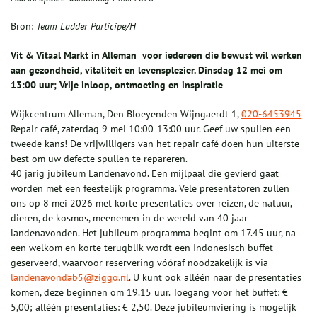
Bron:
Team Ladder Participe/H
Vit & Vitaal Markt in Alleman voor iedereen die bewust wil werken
aan gezondheid, vitaliteit en levensplezier. Dinsdag 12 mei om
13:00 uur; Vrije inloop, ontmoeting en inspiratie
Wijkcentrum Alleman, Den Bloeyenden Wijngaerdt 1,
020-6453945
Repair café, zaterdag 9 mei 10:00-13:00 uur. Geef uw spullen een
tweede kans! De vrijwilligers van het repair café doen hun uiterste
best om uw defecte spullen te repareren.
40 jarig jubileum Landenavond. Een mijlpaal die gevierd gaat
worden met een feestelijk programma. Vele presentatoren zullen
ons op 8 mei 2026 met korte presentaties over reizen, de natuur,
dieren, de kosmos, meenemen in de wereld van 40 jaar
landenavonden. Het jubileum programma begint om 17.45 uur, na
een welkom en korte terugblik wordt een Indonesisch buffet
geserveerd, waarvoor reservering vóóraf noodzakelijk is via
landenavondab5@ziggo.nl
. U kunt ook alléén naar de presentaties
komen, deze beginnen om 19.15 uur. Toegang voor het buffet: €
5,00; alléén presentaties: € 2,50. Deze jubileumviering is mogelijk