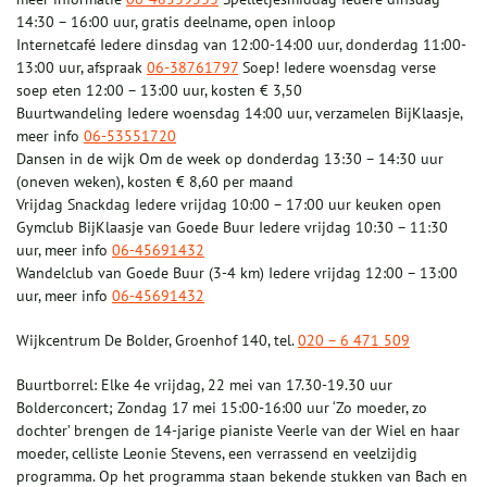
14:30 – 16:00 uur, gratis deelname, open inloop
Internetcafé Iedere dinsdag van 12:00-14:00 uur, donderdag 11:00-
13:00 uur, afspraak
06-38761797
Soep! Iedere woensdag verse
soep eten 12:00 – 13:00 uur, kosten € 3,50
Buurtwandeling Iedere woensdag 14:00 uur, verzamelen BijKlaasje,
meer info
06-53551720
Dansen in de wijk Om de week op donderdag 13:30 – 14:30 uur
(oneven weken), kosten € 8,60 per maand
Vrijdag Snackdag Iedere vrijdag 10:00 – 17:00 uur keuken open
Gymclub BijKlaasje van Goede Buur Iedere vrijdag 10:30 – 11:30
uur, meer info
06-45691432
Wandelclub van Goede Buur (3-4 km) Iedere vrijdag 12:00 – 13:00
uur, meer info
06-45691432
Wijkcentrum De Bolder, Groenhof 140, tel.
020 – 6 471 509
Buurtborrel: Elke 4e vrijdag, 22 mei van 17.30-19.30 uur
Bolderconcert; Zondag 17 mei 15:00-16:00 uur ‘Zo moeder, zo
dochter’ brengen de 14-jarige pianiste Veerle van der Wiel en haar
moeder, celliste Leonie Stevens, een verrassend en veelzijdig
programma. Op het programma staan bekende stukken van Bach en