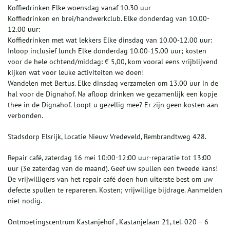
Koffiedrinken Elke woensdag vanaf 10.30 uur
Koffiedrinken en brei/handwerkclub. Elke donderdag van 10.00-
12.00 uur:
Koffiedrinken met wat lekkers Elke dinsdag van 10.00-12.00 uur:
Inloop inclusief lunch Elke donderdag 10.00-15.00 uur; kosten
voor de hele ochtend/middag: € 5,00, kom vooral eens vrijblijvend
kijken wat voor leuke activiteiten we doen!
Wandelen met Bertus. Elke dinsdag verzamelen om 13.00 uur in de
hal voor de Dignahof. Na afloop drinken we gezamenlijk een kopje
thee in de Dignahof. Loopt u gezellig mee? Er zijn geen kosten aan
verbonden.
Stadsdorp Elsrijk, Locatie Nieuw Vredeveld, Rembrandtweg 428.
Repair café, zaterdag 16 mei 10:00-12:00 uur-reparatie tot 13:00
uur (3e zaterdag van de maand). Geef uw spullen een tweede kans!
De vrijwilligers van het repair café doen hun uiterste best om uw
defecte spullen te repareren. Kosten; vrijwillige bijdrage. Aanmelden
niet nodig.
Ontmoetingscentrum Kastanjehof , Kastanjelaan 21, tel. 020 – 6