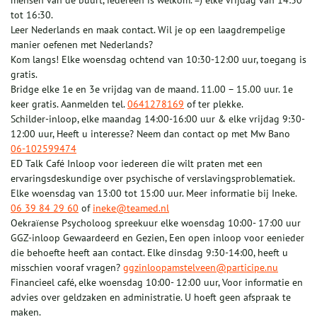
mensen van de buurt, iedereen is welkom. =) elke vrijdag van 14:30
tot 16:30.
Leer Nederlands en maak contact. Wil je op een laagdrempelige
manier oefenen met Nederlands?
Kom langs! Elke woensdag ochtend van 10:30-12:00 uur, toegang is
gratis.
Bridge elke 1e en 3e vrijdag van de maand. 11.00 – 15.00 uur. 1e
keer gratis. Aanmelden tel.
0641278169
of ter plekke.
Schilder-inloop, elke maandag 14:00-16:00 uur & elke vrijdag 9:30-
12:00 uur, Heeft u interesse? Neem dan contact op met Mw Bano
06-102599474
ED Talk Café Inloop voor iedereen die wilt praten met een
ervaringsdeskundige over psychische of verslavingsproblematiek.
Elke woensdag van 13:00 tot 15:00 uur. Meer informatie bij Ineke.
06 39 84 29 60
of
ineke@teamed.nl
Oekraïense Psycholoog spreekuur elke woensdag 10:00- 17:00 uur
GGZ-inloop Gewaardeerd en Gezien, Een open inloop voor eenieder
die behoefte heeft aan contact. Elke dinsdag 9:30-14:00, heeft u
misschien vooraf vragen?
ggzinloopamstelveen@participe.nu
Financieel café, elke woensdag 10:00- 12:00 uur, Voor informatie en
advies over geldzaken en administratie. U hoeft geen afspraak te
maken.