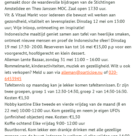
gemaakt door de waardevolle bijdragen van de Stichtingen
Amstelidee en Theo Janssen MOC. Zaal open 17.30 uur.
Vit & Vitaal Markt voor iedereen die bewust wil werken aan
gezondheid, vitaliteit en levensplezier. Dinsdag 12 mei om 13:00
uur; Vrije inloop, ontmoeting en inspiratie!
Indonesische maaltijd geniet samen aan tafel van heerlijke smaken,
ontmoet nieuwe mensen en proef de Indonesische sfeer! Dinsdag
19 mei 17:30- 20:00. Reserveren kan tot 16 mei €15,00 p.p voor een
voorgerecht, hoofdgerecht en klein dessert.
Alleman Lente Bazaar, zondag 31 mei 11:00 – 16:00 uur.
Rommelmarkt, kinderactiviteiten, muziek en gezelligheid. Wilt u ook
iets verkopen? Meld u aan via
alleman@participe.nu
of
020-
6453945
Tafeltennis op maandag kan je lekker komen tafeltennissen. Er zijn
twee groepen, groep 1 van 12:30-14:30, groep 2 van 14:30-16:30.
Kosten €1,50
Hobby kantine Elke tweede en vierde vrijdag van de maand (8 en
22 mei) 10:00-12:00 uur. Kom gezellig en neem je eigen UFO’s
(unfinished objecten) mee. Kosten: €1,50
Koffie ochtend Elke vrijdag 9:00- 12:00 uur
Buurtborrel. Kom lekker een drankje drinken met alle gezellige