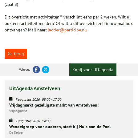
(zaal 8)
Dit overzicht met activiteiten** verschijnt eens per 2 weken. Wilt u
ook een activiteit melden? Of wilt u dit overzicht zelf in uw mailbox
ontvangen? Mail naar:
ladder@participe.nu
Ga terug
Kopij voor UITagenda
Volg ons
UitAgenda Amstelveen
7 augustus 2026
08:00
-
17:00
Vrijdagmarkt gezelligste markt van Amstelveen!
Vrijdagmarkt
7 augustus 2026
14:00
Wandelgroep voor ouderen, start bij Huis aan de Poel
De Keizer