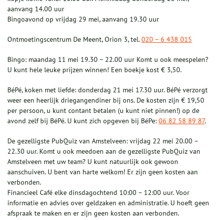
aanvang 14.00 uur
Bingoavond op vrijdag 29 mei, aanvang 19.30 uur
Ontmoetingscentrum De Meent, Orion 3, tel.
020 – 6 438 015
Bingo: maandag 11 mei 19.30 – 22.00 uur Komt u ook meespelen?
U kunt hele leuke prijzen winnen! Een boekje kost € 3,50.
BéPé, koken met liefde: donderdag 21 mei 17.30 uur. BéPé verzorgt
weer een heerlijk driegangendiner bij ons. De kosten zijn € 19,50
per persoon, u kunt contant betalen (u kunt niet pinnen!) op de
avond zelf bij BéPé. U kunt zich opgeven bij BéPe:
06 82 58 89 87
.
De gezelligste PubQuiz van Amstelveen: vrijdag 22 mei 20.00 –
22.30 uur. Komt u ook meedoen aan de gezelligste PubQuiz van
Amstelveen met uw team? U kunt natuurlijk ook gewoon
aanschuiven. U bent van harte welkom! Er zijn geen kosten aan
verbonden.
Financieel Café elke dinsdagochtend 10:00 – 12:00 uur. Voor
informatie en advies over geldzaken en administratie. U hoeft geen
afspraak te maken en er zijn geen kosten aan verbonden.