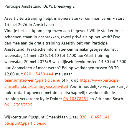
Participe Amstelland, Dr. W. Dreesweg 2
Assertiviteitstraining helpt inwoners sterker communiceren – start
13 mei 2026 in Amstelveen
Vind je het lastig om je grenzen aan te geven? Wil je sterker in je
schoenen staan in gesprekken, zowel privé als op het werk? Doe
dan mee aan de gratis training Assertiviteit van Participe
Amstelland! Praktische informatie-Kennismakingsbijeenkomst :
woensdag 13 mei 2026, 14.30 tot 17.00 uur-Start training :
woensdag 20 mei 2026: 9 wekelijksebijeenkomsten 14.30 tot 17.00
uur. Aanmelden of meer weten? Bel op werkdagen tussen 09.30–
12.00 uur:
020 – 5430 444
, mail naar
team.amstelveen@participe.nu
of kijk op
https://www.participe-
amstelland.nu/training-assertiviteit
Voor inhoudelijke vragen kun je
ook contact opnemen met de maatschappelijk werkers die de
training verzorgen: Kylie Dokter
06-18878931
en Adrienne Bosch
06 – 23053825
.
Wijkcentrum Pluspunt, Smeenklaan 1, tel.
020 – 6 458 141
pluspunt@participe.nu