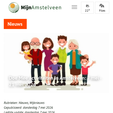
Toggle navigation
22°
Files
Nieuws
Doe Mee activiteiten in Amstelveen: 7 mei -
21 mei 2026
Rubrieken:
Nieuws
,
Wijknieuws
Gepubliceerd:
donderdag 7 mei 2026
Laatste update:
donderdag 7 mei 2026