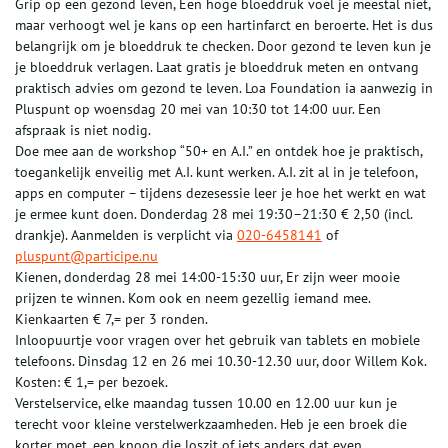
Grip op een gezond leven, Een hoge bloeddruk voel je meestal niet,
maar verhoogt wel je kans op een hartinfarct en beroerte. Het is dus
belangrijk om je bloeddruk te checken. Door gezond te leven kun je
je bloeddruk verlagen. Laat gratis je bloeddruk meten en ontvang
praktisch advies om gezond te leven. Loa Foundation ia aanwezig in
Pluspunt op woensdag 20 mei van 10:30 tot 14:00 uur. Een
afspraak is niet nodig.
Doe mee aan de workshop “50+ en A.I.” en ontdek hoe je praktisch,
toegankelijk enveilig met A.I. kunt werken. A.I. zit al in je telefoon,
apps en computer – tijdens dezesessie leer je hoe het werkt en wat
je ermee kunt doen. Donderdag 28 mei 19:30–21:30 € 2,50 (incl.
drankje). Aanmelden is verplicht via
020-6458141
of
pluspunt@participe.nu
Kienen, donderdag 28 mei 14:00-15:30 uur, Er zijn weer mooie
prijzen te winnen. Kom ook en neem gezellig iemand mee.
Kienkaarten € 7,= per 3 ronden.
Inloopuurtje voor vragen over het gebruik van tablets en mobiele
telefoons. Dinsdag 12 en 26 mei 10.30-12.30 uur, door Willem Kok.
Kosten: € 1,= per bezoek.
Verstelservice, elke maandag tussen 10.00 en 12.00 uur kun je
terecht voor kleine verstelwerkzaamheden. Heb je een broek die
korter moet, een knoop die loszit of iets anders dat even