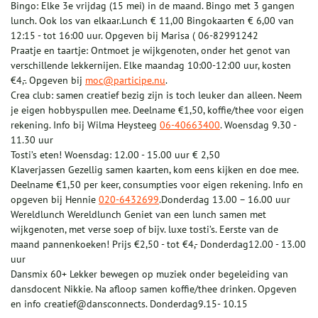
Bingo: Elke 3e vrijdag (15 mei) in de maand. Bingo met 3 gangen
lunch. Ook los van elkaar.Lunch € 11,00 Bingokaarten € 6,00 van
12:15 - tot 16:00 uur. Opgeven bij Marisa ( 06-82991242
Praatje en taartje: Ontmoet je wijkgenoten, onder het genot van
verschillende lekkernijen. Elke maandag 10:00-12:00 uur, kosten
€4,-. Opgeven bij
moc@participe.nu
.
Crea club: samen creatief bezig zijn is toch leuker dan alleen. Neem
je eigen hobbyspullen mee. Deelname €1,50, koffie/thee voor eigen
rekening. Info bij Wilma Heysteeg
06-40663400
. Woensdag 9.30 -
11.30 uur
Tosti’s eten! Woensdag: 12.00 - 15.00 uur € 2,50
Klaverjassen Gezellig samen kaarten, kom eens kijken en doe mee.
Deelname €1,50 per keer, consumpties voor eigen rekening. Info en
opgeven bij Hennie
020-6432699
.Donderdag 13.00 – 16.00 uur
Wereldlunch Wereldlunch Geniet van een lunch samen met
wijkgenoten, met verse soep of bijv. luxe tosti’s. Eerste van de
maand pannenkoeken! Prijs €2,50 - tot €4,- Donderdag12.00 - 13.00
uur
Dansmix 60+ Lekker bewegen op muziek onder begeleiding van
dansdocent Nikkie. Na afloop samen koffie/thee drinken. Opgeven
en info creatief@dansconnects. Donderdag9.15- 10.15