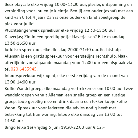
Beez playcafé elke vrijdag 10:00- 13:00 uur, plezier, ontspanning en
verbinding voor jou en je kleintje. Ben jij een ouder (expat) met een
kind van 0 tot 4 jaar? Dan is onze ouder- en kind speelgroep de
plek voor jullie!
Vluchtelingenwerk spreekuur elke vrijdag 12:30-15:30 uur
Klaverjas; Zin in een gezellig potje klaverjassen? Elke maandag
13:30-16:30 uur
Juridisch spreekuur, elke dinsdag 20:00-21:30 uur. Rechtshulp
Alleman is een gratis spreekuur voor eerstelijns rechtshulp. Maak
uiterlijk de voorafgaande maandag voor 12:00 uur een afspraak via
tel
020 6453945
.
Inloopspreekuur wijkagent, elke eerste vrijdag van de maand van
13:00-14:00 uur
Koffie Wandelgroep, Elke maandag vertrekken er om 10:00 uur twee
wandelgroepen vanuit Alleman, een snelle groep en een rustige
groep. Loop gezellig mee en drink daarna een lekker kopje koffie
Woon! Spreekuur voor iedereen die advies nodig heeft met
betrekking tot hun woning. Inloop elke dinsdag van 13:00 tot
14:30 uur
Bingo (elke 1e) vrijdag 5 juni 19:30-22:00 uur € 12,=