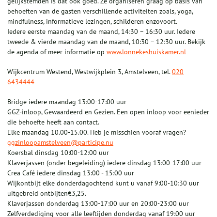
gelijkstemden is dat ook goed. Ze organiseren graag op basis van
behoeften van de gasten verschillende activiteiten zoals, yoga,
mindfulness, informatieve lezingen, schilderen enzovoort.
Iedere eerste maandag van de maand, 14:30 – 16:30 uur. Iedere
tweede & vierde maandag van de maand, 10:30 – 12:30 uur. Bekijk
de agenda of meer informatie op
www.lonnekeshuiskamer.nl
Wijkcentrum Westend, Westwijkplein 3, Amstelveen, tel.
020
6434444
Bridge iedere maandag 13:00-17:00 uur
GGZ-inloop, Gewaardeerd en Gezien. Een open inloop voor eenieder
die behoefte heeft aan contact.
Elke maandag 10.00-15.00. Heb je misschien vooraf vragen?
ggzinloopamstelveen@participe.nu
Koersbal dinsdag 10:00-12:00 uur
Klaverjassen (onder begeleiding) iedere dinsdag 13:00-17:00 uur
Crea Café iedere dinsdag 13:00 - 15:00 uur
Wijkontbijt elke donderdagochtend kunt u vanaf 9:00-10:30 uur
uitgebreid ontbijten€3,25.
Klaverjassen donderdag 13:00-17:00 uur en 20:00-23:00 uur
Zelfverdediging voor alle leeftijden donderdag vanaf 19:00 uur