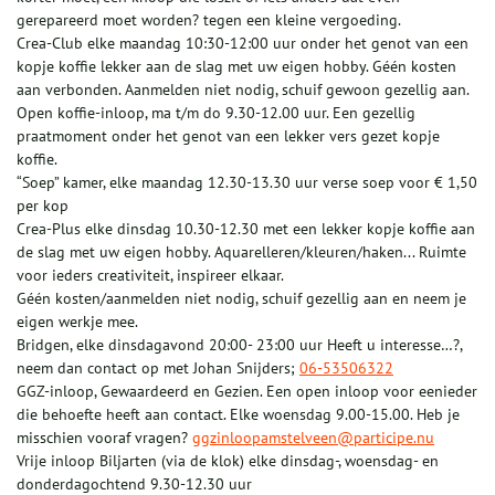
gerepareerd moet worden? tegen een kleine vergoeding.
Crea-Club elke maandag 10:30-12:00 uur onder het genot van een
kopje koffie lekker aan de slag met uw eigen hobby. Géén kosten
aan verbonden. Aanmelden niet nodig, schuif gewoon gezellig aan.
Open koffie-inloop, ma t/m do 9.30-12.00 uur. Een gezellig
praatmoment onder het genot van een lekker vers gezet kopje
koffie.
“Soep” kamer, elke maandag 12.30-13.30 uur verse soep voor € 1,50
per kop
Crea-Plus elke dinsdag 10.30-12.30 met een lekker kopje koffie aan
de slag met uw eigen hobby. Aquarelleren/kleuren/haken... Ruimte
voor ieders creativiteit, inspireer elkaar.
Géén kosten/aanmelden niet nodig, schuif gezellig aan en neem je
eigen werkje mee.
Bridgen, elke dinsdagavond 20:00- 23:00 uur Heeft u interesse…?,
neem dan contact op met Johan Snijders;
06-53506322
GGZ-inloop, Gewaardeerd en Gezien. Een open inloop voor eenieder
die behoefte heeft aan contact. Elke woensdag 9.00-15.00. Heb je
misschien vooraf vragen?
ggzinloopamstelveen@participe.nu
Vrije inloop Biljarten (via de klok) elke dinsdag-, woensdag- en
donderdagochtend 9.30-12.30 uur