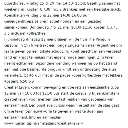
Buurtborrel, vrijdag 15 & 29 mei 14:30- 16:30, Gezellig samen het
weekend in! Kosten € 7,00 incl. 2 drankjes met een heerlijke snack.
Koersballen vrijdag 8 & 22 mei 14:00-16:00 uur
Geheugenfitness, Je brein actief houden en een gezellig
samenkomen! Donderdag 7 & 21 mei, 10:00-11:30 kosten € 3,75
p.p inclusief koffie/thee.
Filmmiddag dinsdag 12 mei draaien wij de film The Penguin
Lessons. In 1976 vertrekt een jonge Engelsman naar Argentinië om
les te geven op een lokale school. Hij komt terecht in een verdeeld
land en krijgt te maken met eigenzinnige leerlingen. Zijn leven
neemt echter een bijzondere wending wanneer hij op het strand
een met olie besmeurde pinguïn vindt een ontmoeting die alles
verandert.. 13:45 uur met in de pauze kopje koffie/thee met lekkers.
Kosten€ 6,50 p.p
Creatief Leven, kom in beweging en doe iets aan eenzaamheid, op
12 mei van 10:00 tot 12:30 uur start de cursus (8 bijeenkomsten)
creatief leven voor mensen die last hebben van gevoelens van
eenzaamheid. Een positieve cursus waarin je zelf aan de slag gaat
om je leven(opnieuw) vorm te geven en wat te doen aan
eenzaamheid. Info en aanmelden:
www.humanitas.nl/amstelland/creatief-leven/