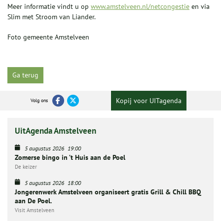
Meer informatie vindt u op
www.amstelveen.nl/netcongestie
en via
Slim met Stroom van Liander.
Foto gemeente Amstelveen
Ga terug
Kopij voor UITagenda
Volg ons
UitAgenda Amstelveen
5 augustus 2026
19:00
Zomerse bingo in ’t Huis aan de Poel
De keizer
5 augustus 2026
18:00
Jongerenwerk Amstelveen organiseert gratis Grill & Chill BBQ
aan De Poel.
Visit Amstelveen