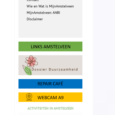
Wie en Wat is MijnAmstelveen
MijnAmstelveen ANBI
Disclaimer
ACTIVITEITEN IN AMSTELVEEN