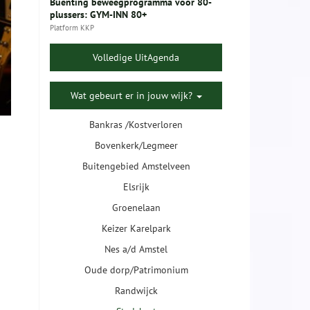
Buenting beweegprogramma voor 80-
plussers: GYM-INN 80+
Platform KKP
Volledige UitAgenda
Wat gebeurt er in jouw wijk?
Bankras /Kostverloren
Bovenkerk/Legmeer
Buitengebied Amstelveen
Elsrijk
Groenelaan
Keizer Karelpark
Nes a/d Amstel
Oude dorp/Patrimonium
Randwijck