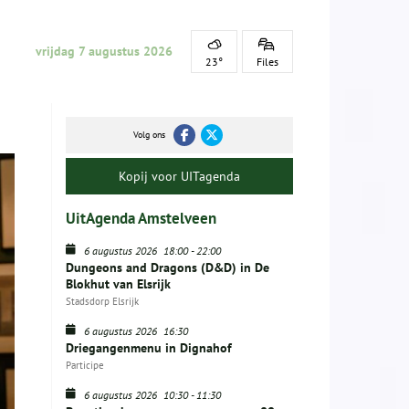
vrijdag 7 augustus 2026
23°
Files
Volg ons
Kopij voor UITagenda
UitAgenda Amstelveen
6 augustus 2026
18:00
-
22:00
Dungeons and Dragons (D&D) in De
Blokhut van Elsrijk
Stadsdorp Elsrijk
6 augustus 2026
16:30
Driegangenmenu in Dignahof
Participe
6 augustus 2026
10:30
-
11:30