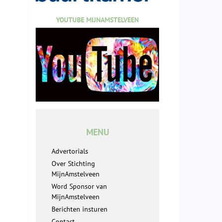
YOUTUBE MIJNAMSTELVEEN
MENU
Advertorials
Over Stichting
MijnAmstelveen
Word Sponsor van
MijnAmstelveen
Berichten insturen
Contact