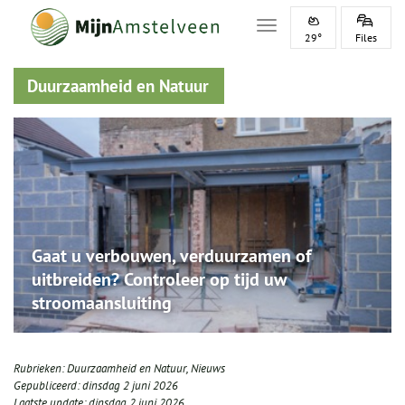
Toggle navigation
29°
Files
Duurzaamheid en Natuur
Gaat u verbouwen, verduurzamen of
uitbreiden? Controleer op tijd uw
stroomaansluiting
Rubrieken:
Duurzaamheid en Natuur
,
Nieuws
Gepubliceerd:
dinsdag 2 juni 2026
Laatste update:
dinsdag 2 juni 2026