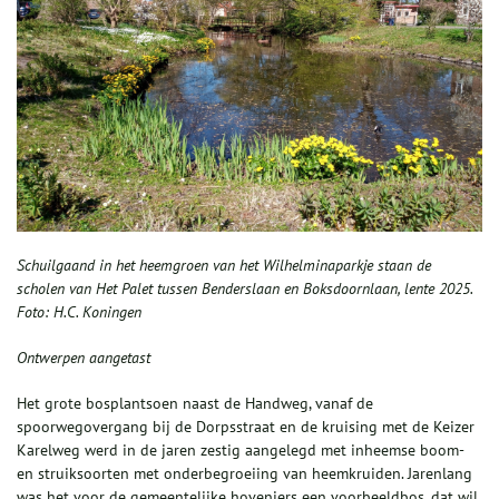
Schuilgaand in het heemgroen van het Wilhelminaparkje staan de
scholen van Het Palet tussen Benderslaan en Boksdoornlaan, lente 2025.
Foto: H.C. Koningen
Ontwerpen aangetast
Het grote bosplantsoen naast de Handweg, vanaf de
spoorwegovergang bij de Dorpsstraat en de kruising met de Keizer
Karelweg werd in de jaren zestig aangelegd met inheemse boom-
en struiksoorten met onderbegroeiing van heemkruiden. Jarenlang
was het voor de gemeentelijke hoveniers een voorbeeldbos, dat wil