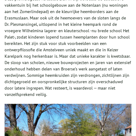
vakkentuin bij het schoolgebouw aan de Notenlaan (nu woningen
aan het Zomerlindepad) en de kleurrijke heemborders aan de
Erasmuslaan. Maar ook uit de heemoevers van de sloten langs de
Dr. Plesmansingel, uitlopend in het kleine heempark rond de
vroegere Wilhelmina lagere- en kleuterschool -nu brede school Het
Palet-, zodat kinderen lopend tussen heemplanten door hun school
bereikten. Het zijn stuk voor stuk voorbeelden van een
ontwerpfilosofie die Amstelveen uniek maakt en die in Keizer
Karelpark nog herkenbaar is. Maar dat unieke karakter is kwetsbaar.
De sloop van scholen, nieuwe bouwprojecten en jaren van extensief
onderhoud hebben delen van Broerse’s werk aangetast of laten
verdwijnen. Sommige heemkruiden zijn verdrongen, zichtlijnen zijn
dichtgegroeid en oorspronkelijke structuren zijn overschaduwd
door latere ingrepen. Wat resteert, is waardevol — maar niet
vanzelfsprekend veilig.