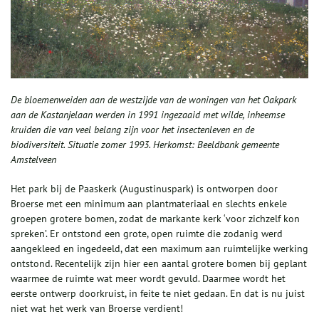
De bloemenweiden aan de westzijde van de woningen van het Oakpark
aan de Kastanjelaan werden in 1991 ingezaaid met wilde, inheemse
kruiden die van veel belang zijn voor het insectenleven en de
biodiversiteit. Situatie zomer 1993. Herkomst: Beeldbank gemeente
Amstelveen
Het park bij de Paaskerk (Augustinuspark) is ontworpen door
Broerse met een minimum aan plantmateriaal en slechts enkele
groepen grotere bomen, zodat de markante kerk ‘voor zichzelf kon
spreken’. Er ontstond een grote, open ruimte die zodanig werd
aangekleed en ingedeeld, dat een maximum aan ruimtelijke werking
ontstond. Recentelijk zijn hier een aantal grotere bomen bij geplant
waarmee de ruimte wat meer wordt gevuld. Daarmee wordt het
eerste ontwerp doorkruist, in feite te niet gedaan. En dat is nu juist
niet wat het werk van Broerse verdient!