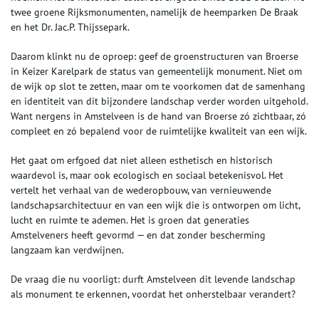
twee groene Rijksmonumenten, namelijk de heemparken De Braak
en het Dr. Jac.P. Thijssepark.
Daarom klinkt nu de oproep: geef de groenstructuren van Broerse
in Keizer Karelpark de status van gemeentelijk monument. Niet om
de wijk op slot te zetten, maar om te voorkomen dat de samenhang
en identiteit van dit bijzondere landschap verder worden uitgehold.
Want nergens in Amstelveen is de hand van Broerse zó zichtbaar, zó
compleet en zó bepalend voor de ruimtelijke kwaliteit van een wijk.
Het gaat om erfgoed dat niet alleen esthetisch en historisch
waardevol is, maar ook ecologisch en sociaal betekenisvol. Het
vertelt het verhaal van de wederopbouw, van vernieuwende
landschapsarchitectuur en van een wijk die is ontworpen om licht,
lucht en ruimte te ademen. Het is groen dat generaties
Amstelveners heeft gevormd — en dat zonder bescherming
langzaam kan verdwijnen.
De vraag die nu voorligt: durft Amstelveen dit levende landschap
als monument te erkennen, voordat het onherstelbaar verandert?