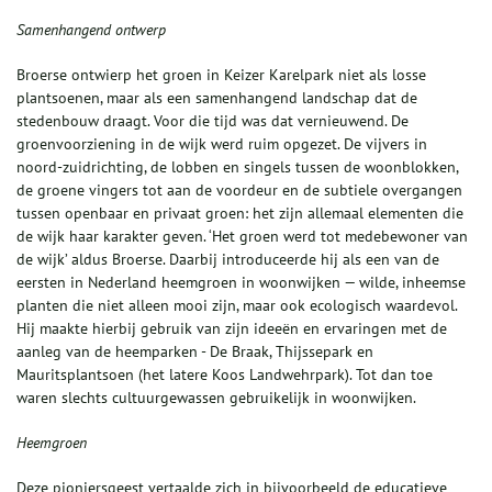
Samenhangend ontwerp
Broerse ontwierp het groen in Keizer Karelpark niet als losse
plantsoenen, maar als een samenhangend landschap dat de
stedenbouw draagt. Voor die tijd was dat vernieuwend. De
groenvoorziening in de wijk werd ruim opgezet. De vijvers in
noord‑zuidrichting, de lobben en singels tussen de woonblokken,
de groene vingers tot aan de voordeur en de subtiele overgangen
tussen openbaar en privaat groen: het zijn allemaal elementen die
de wijk haar karakter geven. ‘Het groen werd tot medebewoner van
de wijk’ aldus Broerse. Daarbij introduceerde hij als een van de
eersten in Nederland heemgroen in woonwijken — wilde, inheemse
planten die niet alleen mooi zijn, maar ook ecologisch waardevol.
Hij maakte hierbij gebruik van zijn ideeën en ervaringen met de
aanleg van de heemparken - De Braak, Thijssepark en
Mauritsplantsoen (het latere Koos Landwehrpark). Tot dan toe
waren slechts cultuurgewassen gebruikelijk in woonwijken.
Heemgroen
Deze pioniersgeest vertaalde zich in bijvoorbeeld de educatieve