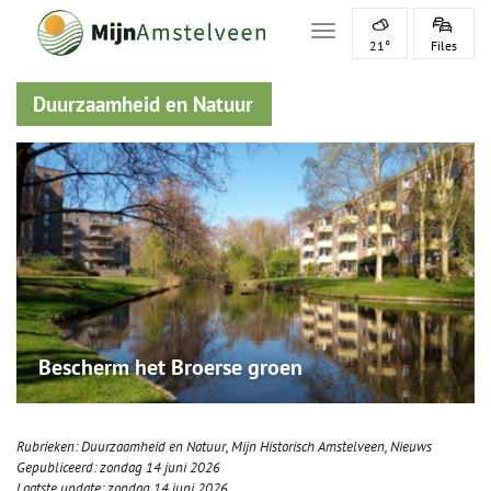
Toggle navigation
21°
Files
Duurzaamheid en Natuur
Bescherm het Broerse groen
Rubrieken:
Duurzaamheid en Natuur
,
Mijn Historisch Amstelveen
,
Nieuws
Gepubliceerd:
zondag 14 juni 2026
Laatste update:
zondag 14 juni 2026