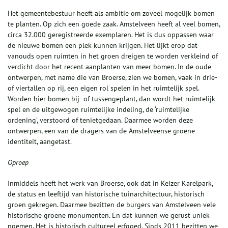
Het gemeentebestuur heeft als ambitie om zoveel mogelijk bomen
te planten. Op zich een goede zaak. Amstelveen heeft al veel bomen,
circa 32.000 geregistreerde exemplaren. Het is dus oppassen waar
de nieuwe bomen een plek kunnen krijgen. Het lijkt erop dat
vanouds open ruimten in het groen dreigen te worden verkleind of
verdicht door het recent aanplanten van meer bomen. In de oude
ontwerpen, met name die van Broerse, zien we bomen, vaak in drie-
of viertallen op rij, een eigen rol spelen in het ruimtelijk spel.
Worden hier bomen bij- of tussengeplant, dan wordt het ruimtelijk
spel en de uitgewogen ruimtelijke indeling, de ‘ruimtelijke
ordening’, verstoord of tenietgedaan. Daarmee worden deze
ontwerpen, een van de dragers van de Amstelveense groene
identiteit, aangetast.
Oproep
Inmiddels heeft het werk van Broerse, ook dat in Keizer Karelpark,
de status en leeftijd van historische tuinarchitectuur, historisch
groen gekregen. Daarmee bezitten de burgers van Amstelveen vele
historische groene monumenten. En dat kunnen we gerust uniek
noemen. Het is historisch cultureel erfgoed. Sinds 2011 bezitten we