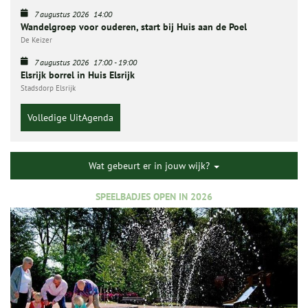
7 augustus 2026
14:00
Wandelgroep voor ouderen, start bij Huis aan de Poel
De Keizer
7 augustus 2026
17:00
-
19:00
Elsrijk borrel in Huis Elsrijk
Stadsdorp Elsrijk
Volledige UitAgenda
Wat gebeurt er in jouw wijk?
SPEELBADJES OPEN IN 2026