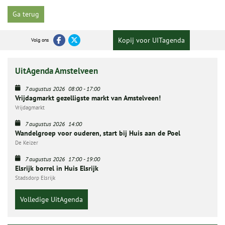
Ga terug
Kopij voor UITagenda
Volg ons
UitAgenda Amstelveen
7 augustus 2026
08:00
-
17:00
Vrijdagmarkt gezelligste markt van Amstelveen!
Vrijdagmarkt
7 augustus 2026
14:00
Wandelgroep voor ouderen, start bij Huis aan de Poel
De Keizer
7 augustus 2026
17:00
-
19:00
Elsrijk borrel in Huis Elsrijk
Stadsdorp Elsrijk
Volledige UitAgenda