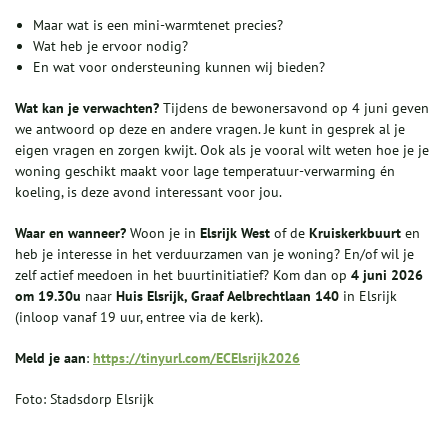
Maar wat is een mini-warmtenet precies?
Wat heb je ervoor nodig?
En wat voor ondersteuning kunnen wij bieden?
Wat kan je verwachten?
Tijdens de bewonersavond op 4 juni geven
we antwoord op deze en andere vragen. Je kunt in gesprek al je
eigen vragen en zorgen kwijt. Ook als je vooral wilt weten hoe je je
woning geschikt maakt voor lage temperatuur-verwarming én
koeling, is deze avond interessant voor jou.
Waar en wanneer?
Woon je in
Elsrijk West
of de
Kruiskerkbuurt
en
heb je interesse in het verduurzamen van je woning? En/of wil je
zelf actief meedoen in het buurtinitiatief? Kom dan op
4 juni 2026
om 19.30u
naar
Huis Elsrijk, Graaf Aelbrechtlaan 140
in Elsrijk
(inloop vanaf 19 uur, entree via de kerk).
Meld je aan
:
https://tinyurl.com/ECElsrijk2026
Foto: Stadsdorp Elsrijk