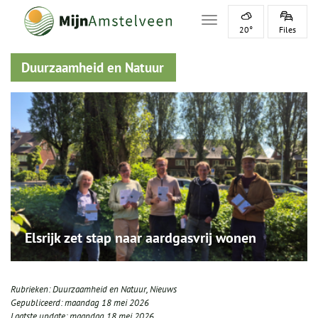
Toggle navigation
20°
Files
Duurzaamheid en Natuur
Elsrijk zet stap naar aardgasvrij wonen
Rubrieken:
Duurzaamheid en Natuur
,
Nieuws
Gepubliceerd:
maandag 18 mei 2026
Laatste update:
maandag 18 mei 2026