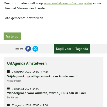
Meer informatie vindt u op
www.amstelveen.nl/netcongestie
en via
Slim met Stroom van Liander.
Foto gemeente Amstelveen
Ga terug
Kopij voor UITagenda
Volg ons
UitAgenda Amstelveen
7 augustus 2026
08:00
-
17:00
Vrijdagmarkt gezelligste markt van Amstelveen!
Vrijdagmarkt
7 augustus 2026
14:00
Wandelgroep voor ouderen, start bij Huis aan de Poel
De Keizer
7 augustus 2026
17:00
-
19:00