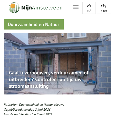
Toggle navigation
21°
Files
Duurzaamheid en Natuur
Gaat u verbouwen, verduurzamen of
uitbreiden? Controleer op tijd uw
stroomaansluiting
Rubrieken:
Duurzaamheid en Natuur
,
Nieuws
Gepubliceerd:
dinsdag 2 juni 2026
Laatste update:
dinsdag 2 juni 2026