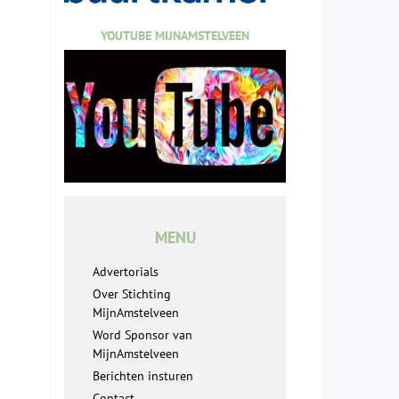
YOUTUBE MIJNAMSTELVEEN
MENU
Advertorials
Over Stichting
MijnAmstelveen
Word Sponsor van
MijnAmstelveen
Berichten insturen
Contact