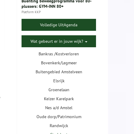
Buenting beweegprogramma voor 80-
plussers: GYM-INN 80+
Platform KKP
Volledige UitAgenda
Wat gebeurt er in jouw wijk?
Bankras /Kostverloren
Bovenkerk/Legmeer
Buitengebied Amstelveen
Elsrijk
Groenelaan
e
Keizer Karelpark
Nes a/d Amstel
Oude dorp/Patrimonium
Randwijck