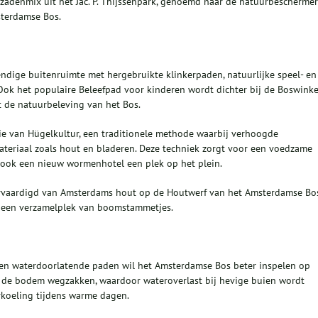
e zadenmix uit het Jac. P. Thijssenpark, genoemd naar de natuurbeschermer
sterdamse Bos.
ndige buitenruimte met hergebruikte klinkerpaden, natuurlijke speel- en
Ook het populaire Beleefpad voor kinderen wordt dichter bij de Boswinke
t de natuurbeleving van het Bos.
ie van Hügelkultur, een traditionele methode waarbij verhoogde
eriaal zoals hout en bladeren. Deze techniek zorgt voor een voedzame
t ook een nieuw wormenhotel een plek op het plein.
rvaardigd van Amsterdams hout op de Houtwerf van het Amsterdamse Bos
d een verzamelplek van boomstammetjes.
 en waterdoorlatende paden wil het Amsterdamse Bos beter inspelen op
n de bodem wegzakken, waardoor wateroverlast bij hevige buien wordt
erkoeling tijdens warme dagen.