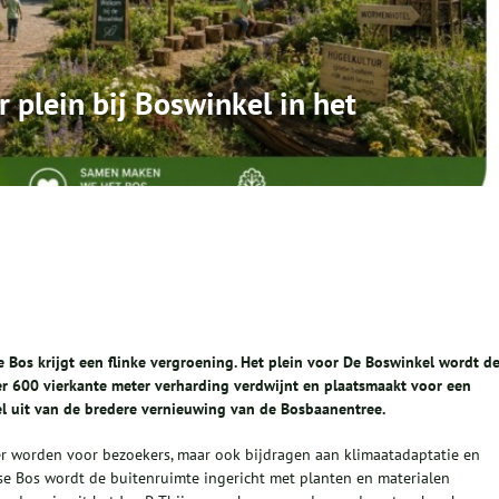
plein bij Boswinkel in het
 Bos krijgt een flinke vergroening. Het plein voor De Boswinkel wordt d
 600 vierkante meter verharding verdwijnt en plaatsmaakt voor een
el uit van de bredere vernieuwing van de Bosbaanentree.
ker worden voor bezoekers, maar ook bijdragen aan klimaatadaptatie en
mse Bos wordt de buitenruimte ingericht met planten en materialen