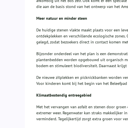
afkomstig uit het Bos zelf. Ook komt er een special
die aan de basis stond van het ontwerp van het Am
Meer natuur en minder steen
De huidige stenen vlakte maakt plaats voor een leve
ontdekplekken en verschillende ecologische zones. 
gelegd, zodat bezoekers direct in contact komen me
Bijzonder onderdeel van het plan is een demonstrat
plantenbedden worden opgebouwd uit organisch mat
bodem en stimuleert biodiversiteit. Daarnaast krijg
De nieuwe zitplekken en picknickbanken worden ve
Voor kinderen komt bij het begin van het Beleefpa
Klimaatbestendig entreegebied
Met het vervangen van asfalt en stenen door groen
extremer weer. Regenwater kan straks makkelijker i
verminderd. Tegelijkertijd zorgt extra groen voor v