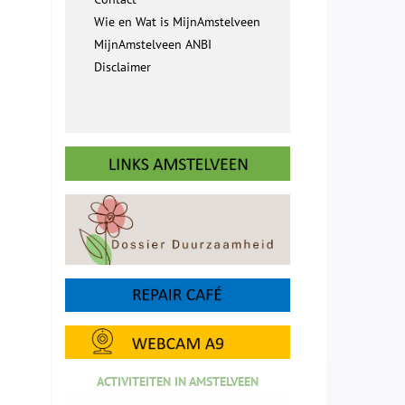
Wie en Wat is MijnAmstelveen
MijnAmstelveen ANBI
Disclaimer
ACTIVITEITEN IN AMSTELVEEN