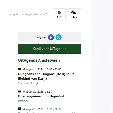
vrijdag 7 augustus 2026
15°
Files
Volg ons
Kopij voor UITagenda
UitAgenda Amstelveen
6 augustus 2026
18:00
-
22:00
Dungeons and Dragons (D&D) in De
Blokhut van Elsrijk
Stadsdorp Elsrijk
6 augustus 2026
16:30
Driegangenmenu in Dignahof
Participe
6 augustus 2026
10:30
-
11:30