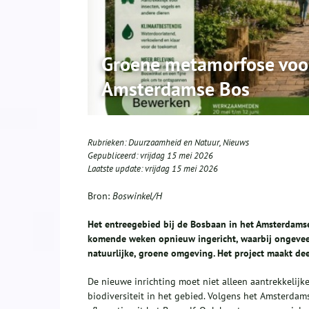
Groene metamorfose voor 
Amsterdamse Bos
Rubrieken:
Duurzaamheid en Natuur
,
Nieuws
Gepubliceerd:
vrijdag 15 mei 2026
Laatste update:
vrijdag 15 mei 2026
Bron:
Boswinkel/H
Het entreegebied bij de Bosbaan in het Amsterdamse
komende weken opnieuw ingericht, waarbij ongeveer
natuurlijke, groene omgeving. Het project maakt de
De nieuwe inrichting moet niet alleen aantrekkelij
biodiversiteit in het gebied. Volgens het Amsterda