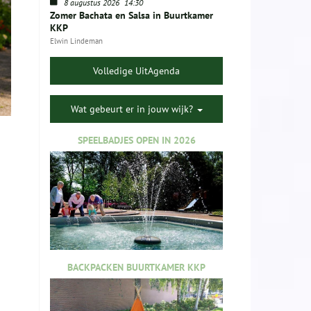
8 augustus 2026
14:30
Zomer Bachata en Salsa in Buurtkamer
KKP
Elwin Lindeman
Volledige UitAgenda
Wat gebeurt er in jouw wijk?
SPEELBADJES OPEN IN 2026
BACKPACKEN BUURTKAMER KKP