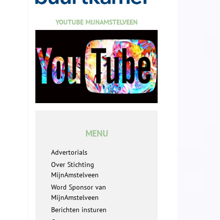
YOUTUBE MIJNAMSTELVEEN
MENU
Advertorials
Over Stichting
MijnAmstelveen
Word Sponsor van
MijnAmstelveen
Berichten insturen