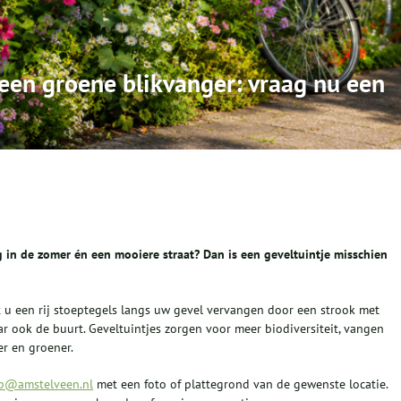
een groene blikvanger: vraag nu een
 in de zomer én een mooiere straat? Dan is een geveltuintje misschien
 een rij stoeptegels langs uw gevel vervangen door een strook met
ar ook de buurt. Geveltuintjes zorgen voor meer biodiversiteit, vangen
er en groener.
b@amstelveen.nl
met een foto of plattegrond van de gewenste locatie.