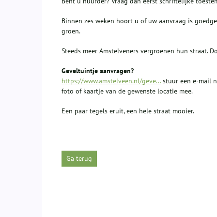
Bent u huurder? Vraag dan eerst schriftelijke toes
Binnen zes weken hoort u of uw aanvraag is goedgek
groen.
Steeds meer Amstelveners vergroenen hun straat. D
Geveltuintje aanvragen?
https://www.amstelveen.nl/geve...
stuur een e-mail 
foto of kaartje van de gewenste locatie mee.
Een paar tegels eruit, een hele straat mooier.
Ga terug