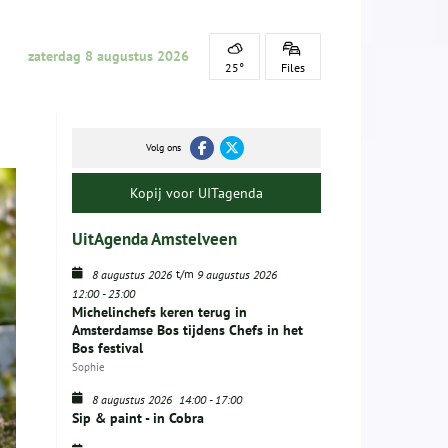
zaterdag 8 augustus 2026
25°
Files
Volg ons
Kopij voor UITagenda
UitAgenda Amstelveen
t/m
8 augustus 2026
9 augustus 2026
12:00
-
23:00
Michelinchefs keren terug in
Amsterdamse Bos tijdens Chefs in het
Bos festival
Sophie
8 augustus 2026
14:00
-
17:00
Sip & paint - in Cobra