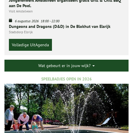
Jongerenwerk Amstelveen organiseert gratis Grill & Chill BBQ
aan De Poel.
Visit Amstelveen
6 augustus 2026
18:00
-
22:00
Dungeons and Dragons (D&D) in De Blokhut van Elsrijk
Stadsdorp Elsrijk
Volledige UitAgenda
Wat gebeurt er in jouw wijk?
SPEELBADJES OPEN IN 2026