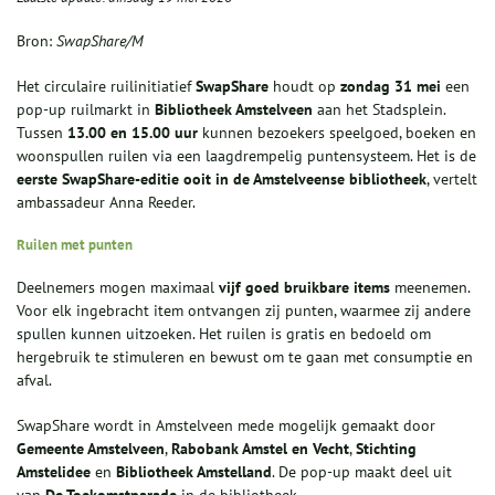
Bron:
SwapShare/M
Het circulaire ruilinitiatief
SwapShare
houdt op
zondag 31 mei
een
pop‑up ruilmarkt in
Bibliotheek Amstelveen
aan het Stadsplein.
Tussen
13.00 en 15.00 uur
kunnen bezoekers speelgoed, boeken en
woonspullen ruilen via een laagdrempelig puntensysteem. Het is de
eerste SwapShare‑editie ooit in de Amstelveense bibliotheek
, vertelt
ambassadeur Anna Reeder.
Ruilen met punten
Deelnemers mogen maximaal
vijf goed bruikbare items
meenemen.
Voor elk ingebracht item ontvangen zij punten, waarmee zij andere
spullen kunnen uitzoeken. Het ruilen is gratis en bedoeld om
hergebruik te stimuleren en bewust om te gaan met consumptie en
afval.
SwapShare wordt in Amstelveen mede mogelijk gemaakt door
Gemeente Amstelveen
,
Rabobank Amstel en Vecht
,
Stichting
Amstelidee
en
Bibliotheek Amstelland
. De pop‑up maakt deel uit