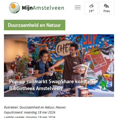
Toggle navigation
19°
Files
Duurzaamheid en Natuur
Pop‑up ruilmarkt SwapShare komt naar
Bibliotheek Amstelveen
Rubrieken:
Duurzaamheid en Natuur
,
Nieuws
Gepubliceerd:
maandag 18 mei 2026
Laatste update:
dinsdag 19 mei 2026