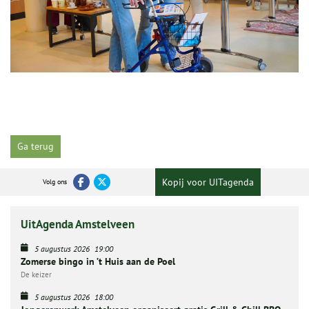
Ga terug
Kopij voor UITagenda
Volg ons
UitAgenda Amstelveen
5 augustus 2026
19:00
Zomerse bingo in ’t Huis aan de Poel
De keizer
5 augustus 2026
18:00