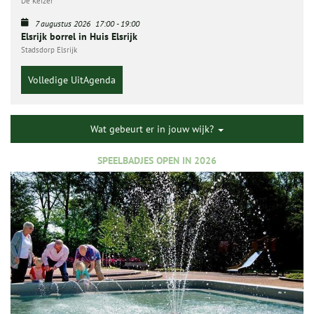
De Keizer
7 augustus 2026
17:00
-
19:00
Elsrijk borrel in Huis Elsrijk
Stadsdorp Elsrijk
Volledige UitAgenda
Wat gebeurt er in jouw wijk?
SPEELBADJES OPEN IN 2026