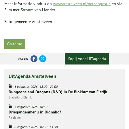
Meer informatie vindt u op
www.amstelveen.nl/netcongestie
en via
Slim met Stroom van Liander.
Foto gemeente Amstelveen
Ga terug
Kopij voor UITagenda
Volg ons
UitAgenda Amstelveen
6 augustus 2026
18:00
-
22:00
Dungeons and Dragons (D&D) in De Blokhut van Elsrijk
Stadsdorp Elsrijk
6 augustus 2026
16:30
Driegangenmenu in Dignahof
Participe
6 augustus 2026
10:30
-
11:30