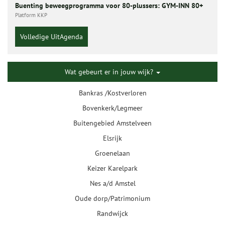
Buenting beweegprogramma voor 80-plussers: GYM-INN 80+
Platform KKP
Volledige UitAgenda
Wat gebeurt er in jouw wijk?
Bankras /Kostverloren
Bovenkerk/Legmeer
Buitengebied Amstelveen
Elsrijk
Groenelaan
Keizer Karelpark
Nes a/d Amstel
Oude dorp/Patrimonium
Randwijck