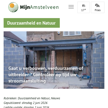
Toggle navigation
17°
Files
Duurzaamheid en Natuur
Gaat u verbouwen, verduurzamen of
uitbreiden? Controleer op tijd uw
stroomaansluiting
Rubrieken:
Duurzaamheid en Natuur
,
Nieuws
Gepubliceerd:
dinsdag 2 juni 2026
Laatste update:
dinsdag 2 juni 2026