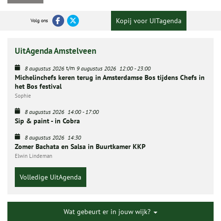
Kopij voor UITagenda
Volg ons
UitAgenda Amstelveen
t/m
8 augustus 2026
9 augustus 2026
12:00
-
23:00
Michelinchefs keren terug in Amsterdamse Bos tijdens Chefs in
het Bos festival
Sophie
8 augustus 2026
14:00
-
17:00
Sip & paint - in Cobra
8 augustus 2026
14:30
Zomer Bachata en Salsa in Buurtkamer KKP
Elwin Lindeman
Volledige UitAgenda
Wat gebeurt er in jouw wijk?