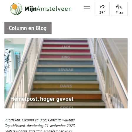
Toggle navigation
29°
Files
Column en Blog
Hemelpost, hoger gevoel
Rubrieken:
Column en Blog
,
Conchita Willems
Gepubliceerd:
donderdag 21 september 2023
Laatste update:
zaterdag 30 december 2023