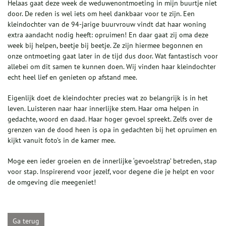
Helaas gaat deze week de weduwenontmoeting in mijn buurtje niet
door. De reden is wel iets om heel dankbaar voor te zijn. Een
kleindochter van de 94-jarige buurvrouw vindt dat haar woning
extra aandacht nodig heeft: opruimen! En daar gaat zij oma deze
week bij helpen, beetje bij beetje. Ze zijn hiermee begonnen en
onze ontmoeting gaat later in de tijd dus door. Wat fantastisch voor
allebei om dit samen te kunnen doen. Wij vinden haar kleindochter
echt heel lief en genieten op afstand mee.
Eigenlijk doet de kleindochter precies wat zo belangrijk is in het
leven. Luisteren naar haar innerlijke stem. Haar oma helpen in
gedachte, woord en daad. Haar hoger gevoel spreekt. Zelfs over de
grenzen van de dood heen is opa in gedachten bij het opruimen en
kijkt vanuit foto’s in de kamer mee.
Moge een ieder groeien en de innerlijke ‘gevoelstrap’ betreden, stap
voor stap. Inspirerend voor jezelf, voor degene die je helpt en voor
de omgeving die meegeniet!
Ga terug