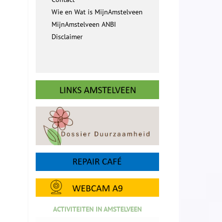
Wie en Wat is MijnAmstelveen
MijnAmstelveen ANBI
Disclaimer
ACTIVITEITEN IN AMSTELVEEN