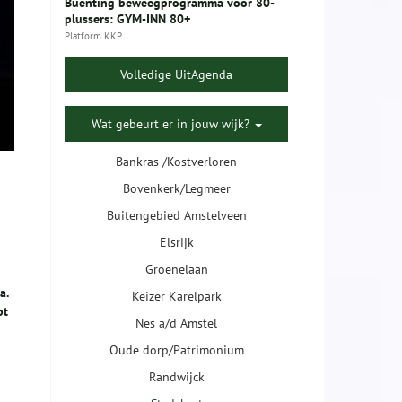
Buenting beweegprogramma voor 80-
plussers: GYM-INN 80+
Platform KKP
Volledige UitAgenda
Wat gebeurt er in jouw wijk?
Bankras /Kostverloren
Bovenkerk/Legmeer
Buitengebied Amstelveen
Elsrijk
Groenelaan
a.
Keizer Karelpark
pt
Nes a/d Amstel
Oude dorp/Patrimonium
Randwijck