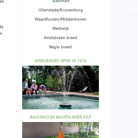
Stadshart
 en
Uilenstede/Kronenburg
Waardhuizen/Middenhoven
ds
Westwijk
en
Amstelveen breed
Regio breed
SPEELBADJES OPEN IN 2026
BACKPACKEN BUURTKAMER KKP