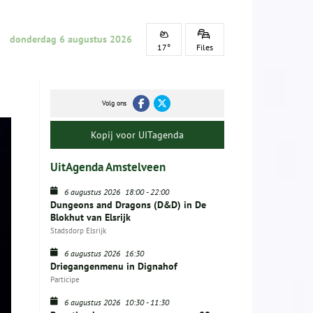
donderdag 6 augustus 2026
17°
Files
Volg ons
Kopij voor UITagenda
UitAgenda Amstelveen
6 augustus 2026
18:00
-
22:00
Dungeons and Dragons (D&D) in De
Blokhut van Elsrijk
Stadsdorp Elsrijk
6 augustus 2026
16:30
Driegangenmenu in Dignahof
Participe
6 augustus 2026
10:30
-
11:30