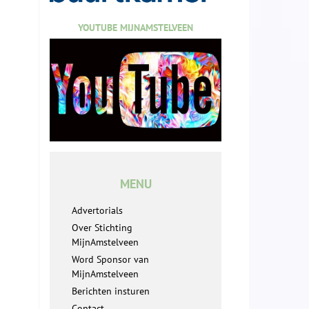
YOUTUBE MIJNAMSTELVEEN
MENU
Advertorials
Over Stichting
MijnAmstelveen
Word Sponsor van
MijnAmstelveen
Berichten insturen
Contact