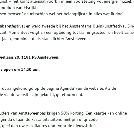
unst — het komt allemaal voorbij in een voorstelling vol energie, muziek
 podium van Elsrijk!
ssen mensen", en misschien wel het belangrijkste in alles wat ik doe’.
abaretfestival en werd tweede bij het Amsterdams Kleinkunstfestival. Sin
cuit. Momenteel volgt zij een opleiding tot trainingsacteur en heeft sam
it jaar genomineerd als stadsdichter Amstelveen.
wiellaan 20, 1181 PS Amstelveen.
is open om 14.30 uur.
wordt aangekondigd op de pagina ‘Agenda’ van de website. Als de
e via de website zijn gekocht, geretourneerd.
ouders van Amstelveenpas krijgen 50% korting. Een kaartje kan online
genda of aan de kassa uitsluitend met pin of qr code.
, geef dan uw e-mailadres door voor de nieuwsbrief: