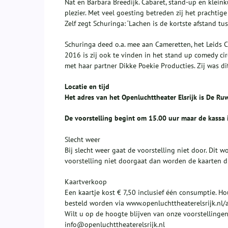
Nat en Barbara Breedijk. Cabaret, stand-up en kleink
plezier. Met veel goesting betreden zij het prachtige
Zelf zegt Schuringa: ‘Lachen is de kortste afstand tu
Schuringa deed o.a. mee aan Cameretten, het Leids C
2016 is zij ook te vinden in het stand up comedy cir
met haar partner Dikke Poekie Producties. Zij was d
Locatie en tijd
Het adres van het Openluchttheater Elsrijk is De Ru
De voorstelling begint om 15.00 uur maar de kassa 
Slecht weer
Bij slecht weer gaat de voorstelling niet door. Dit 
voorstelling niet doorgaat dan worden de kaarten di
Kaartverkoop
Een kaartje kost € 7,50 inclusief één consumptie. H
besteld worden via www.openluchttheaterelsrijk.nl/a
Wilt u op de hoogte blijven van onze voorstellingen
info@openluchttheaterelsrijk.nl