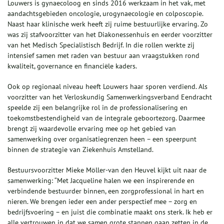
Louwers is gynaecoloog en sinds 2016 werkzaam in het vak, met
aandachtsgebieden oncologie, urogynaecologie en colposcopie.
Naast haar klinische werk heeft zij ruime bestuurlijke ervaring. Zo
was zij stafvoorzitter van het Diakonessenhuis en eerder voorzitter
van het Medisch Specialistisch Bedrijf. In die rollen werkte zij
intensief samen met raden van bestuur aan vraagstukken rond
kwaliteit, governance en financiële kaders.
Ook op regionaal niveau heeft Louwers haar sporen verdiend. Als
voorzitter van het Verloskundig Samenwerkingsverband Eendracht
speelde zij een belangrijke rol in de professionalisering en
toekomstbestendigheid van de integrale geboortezorg. Daarmee
brengt zij waardevolle ervaring mee op het gebied van
samenwerking over organisatiegrenzen heen – een speerpunt
binnen de strategie van Ziekenhuis Amstelland.
Bestuursvoorzitter Mieke Möller-van den Heuvel kijkt uit naar de
samenwerking: “Met Jacqueline halen we een inspirerende en
verbindende bestuurder binnen, een zorgprofessional in hart en
nieren. We brengen ieder een ander perspectief mee – zorg en
bedrijfsvoering – en juist die combinatie maakt ons sterk. Ik heb er
alle vertrouwen in dat we samen grote stappen gaan zetten in de