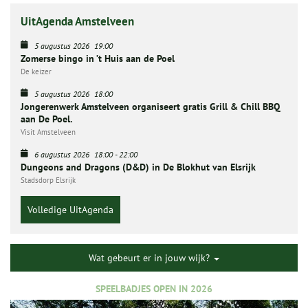
UitAgenda Amstelveen
5 augustus 2026
19:00
Zomerse bingo in ’t Huis aan de Poel
De keizer
5 augustus 2026
18:00
Jongerenwerk Amstelveen organiseert gratis Grill & Chill BBQ
aan De Poel.
Visit Amstelveen
6 augustus 2026
18:00
-
22:00
Dungeons and Dragons (D&D) in De Blokhut van Elsrijk
Stadsdorp Elsrijk
Volledige UitAgenda
Wat gebeurt er in jouw wijk?
SPEELBADJES OPEN IN 2026