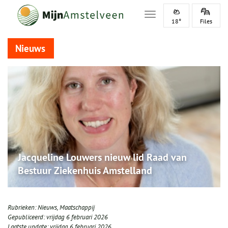
Toggle navigation
18°
Files
Nieuws
Jacqueline Louwers nieuw lid Raad van
Bestuur Ziekenhuis Amstelland
Rubrieken:
Nieuws
,
Maatschappij
Gepubliceerd:
vrijdag 6 februari 2026
Laatste update:
vrijdag 6 februari 2026