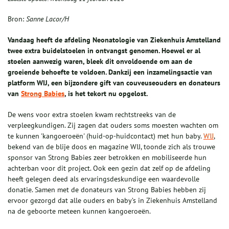
Bron:
Sanne Lacor/H
Vandaag heeft de afdeling Neonatologie van Ziekenhuis Amstelland
twee extra buidelstoelen in ontvangst genomen. Hoewel er al
stoelen aanwezig waren, bleek dit onvoldoende om aan de
groeiende behoefte te voldoen. Dankzij een inzamelingsactie van
platform WIJ, een bijzondere gift van couveuseouders en donateurs
van
Strong Babies
, is het tekort nu opgelost.
De wens voor extra stoelen kwam rechtstreeks van de
verpleegkundigen. Zij zagen dat ouders soms moesten wachten om
te kunnen 'kangoeroeën' (huid-op-huidcontact) met hun baby.
WIJ
,
bekend van de blije doos en magazine WIJ, toonde zich als trouwe
sponsor van Strong Babies zeer betrokken en mobiliseerde hun
achterban voor dit project. Ook een gezin dat zelf op de afdeling
heeft gelegen deed als ervaringsdeskundige een waardevolle
donatie. Samen met de donateurs van Strong Babies hebben zij
ervoor gezorgd dat alle ouders en baby’s in Ziekenhuis Amstelland
na de geboorte meteen kunnen kangoeroeën.