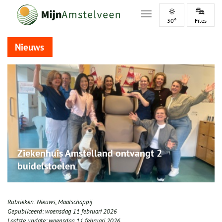
Toggle navigation
30°
Files
Nieuws
Ziekenhuis Amstelland ontvangt 2
buidelstoelen
Rubrieken:
Nieuws
,
Maatschappij
Gepubliceerd:
woensdag 11 februari 2026
Laatste update:
woensdag 11 februari 2026