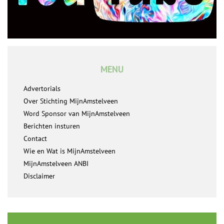
MENU
Advertorials
Over Stichting MijnAmstelveen
Word Sponsor van MijnAmstelveen
Berichten insturen
Contact
Wie en Wat is MijnAmstelveen
MijnAmstelveen ANBI
Disclaimer