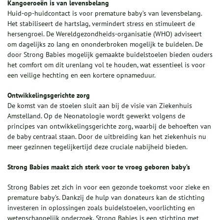
Kangoeroeën is van levensbelang
Huid-op-huidcontact is voor premature baby’s van levensbelang.
Het stabiliseert de hartslag, vermindert stress en stimuleert de
hersengroei. De Wereldgezondheids-organisatie (WHO) adviseert
om dagelijks zo lang en ononderbroken mogelijk te buidelen. De
door Strong Babies mogelijk gemaakte buidelstoelen bieden ouders
het comfort om dit urenlang vol te houden, wat essentieel is voor
een veilige hechting en een kortere opnameduur.
Ontwikkelingsgerichte zorg
De komst van de stoelen sluit aan bij de visie van Ziekenhuis
Amstelland. Op de Neonatologie wordt gewerkt volgens de
principes van ontwikkelingsgerichte zorg, waarbij de behoeften van
de baby centraal staan. Door de uitbreiding kan het ziekenhuis nu
meer gezinnen tegelijkertijd deze cruciale nabijheid bieden.
Strong Babies maakt zich sterk voor te vroeg geboren baby’s
Strong Babies zet zich in voor een gezonde toekomst voor zieke en
premature baby’s. Dankzij de hulp van donateurs kan de stichting
investeren in oplossingen zoals buidelstoelen, voorlichting en
wetenschappelijk onderzoek. Strong Babies is een stichting met