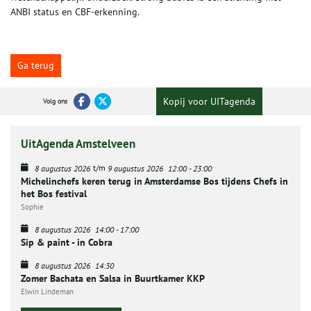
ANBI status en CBF-erkenning.
Ga terug
Kopij voor UITagenda
Volg ons
UitAgenda Amstelveen
t/m
8 augustus 2026
9 augustus 2026
12:00
-
23:00
Michelinchefs keren terug in Amsterdamse Bos tijdens Chefs in
het Bos festival
Sophie
8 augustus 2026
14:00
-
17:00
Sip & paint - in Cobra
8 augustus 2026
14:30
Zomer Bachata en Salsa in Buurtkamer KKP
Elwin Lindeman