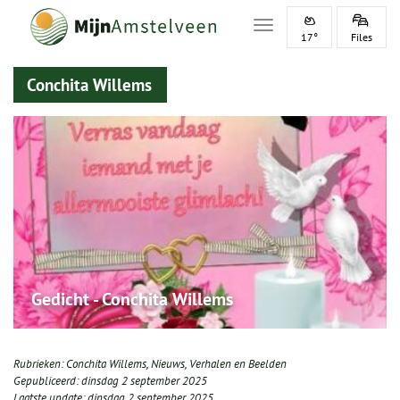
Toggle navigation
17°
Files
Conchita Willems
Gedicht - Conchita Willems
Rubrieken:
Conchita Willems
,
Nieuws
,
Verhalen en Beelden
Gepubliceerd:
dinsdag 2 september 2025
Laatste update:
dinsdag 2 september 2025