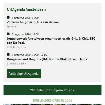
UitAgenda Amstelveen
5 augustus 2026
19:00
Zomerse bingo in ’t Huis aan de Poel
De keizer
5 augustus 2026
18:00
Jongerenwerk Amstelveen organiseert gratis Grill & Chill BBQ
aan De Poel.
Visit Amstelveen
6 augustus 2026
18:00
-
22:00
Dungeons and Dragons (D&D) in De Blokhut van Elsrijk
Stadsdorp Elsrijk
Volledige UitAgenda
Wat gebeurt er in jouw wijk?
SPEELBADJES OPEN IN 2026