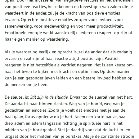
open! Door het incasseren van negatieve reacties en het benoemen
van positieve reacties, het erkennen en bevestigen van zaken die je
waardeert in de ander, zul je de kracht van positieve emoties
ervaren. Oprechte positieve emoties zorgen voor invloed, voor
samenwerking, voor medewerking en voor meer productiviteit.
Emotionele energie werkt aanstekelijk. Iedereen reageert op zijn of
haar eigen manier op waardering.
Als je waardering eerlijk en oprecht is, zal de ander dat als zodanig
ervaren en zal zijn of haar reactie altijd positief zijn. Positief
reageren is niet hetzelfde als verdriet negeren. Het is een keuze om
naar het leven te kijken met kracht en optimisme. Op deze manier
kun je een gezonder leven leiden en een betere invloed hebben op
de mensen om je heen.
De sleutel is:
Stil zijn in de situatie.
Ervaar zo de sleutel van het hart.
De aandacht naar binnen richten. Weg van je hoofd, weg van je
gedachten en emoties. Zodra je voelt dat emoties met je aan de
haal gaan, focus opnieuw op je hart. Neem een korte pauze, haal
diep adem en adem langzaam richting je spirituele hart in het
midden van je borstgebied. Stel je daarbij voor dat de lucht in- en
uitgaat door het midden van je borstkas. Als je de constante stroom