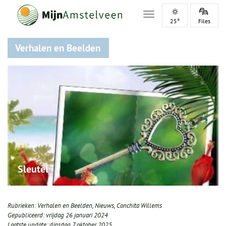
Toggle navigation
25°
Files
Verhalen en Beelden
Sleutel
Rubrieken:
Verhalen en Beelden
,
Nieuws
,
Conchita Willems
Gepubliceerd:
vrijdag 26 januari 2024
Laatste update:
dinsdag 7 oktober 2025