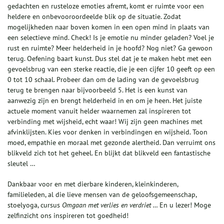
gedachten en rusteloze emoties afremt, komt er ruimte voor een
heldere en onbevooroordeelde blik op de situatie. Zodat
mogelijkheden naar boven komen in een open mind in plaats van
een selectieve mind. Check! Is je emotie nu minder geladen? Voel je
rust en ruimte? Meer helderheid in je hoofd? Nog niet? Ga gewoon
terug. Oefening baart kunst. Dus stel dat je te maken hebt met een
gevoelsbrug van een sterke reactie, die je een cijfer 10 geeft op een
0 tot 10 schaal. Probeer dan om de lading van de gevoelsbrug
terug te brengen naar bijvoorbeeld 5. Het is een kunst van
aanwezig zijn en brengt helderheid in en om je heen. Het juiste
actuele moment vanuit helder waarnemen zal inspireren tot
verbinding met wijsheid, echt waar! Wij zijn geen machines met
afvinklijsten. Kies voor denken in verbindingen en wijsheid. Toon
moed, empathie en moraal met gezonde alertheid. Dan verruimt ons
blikveld zich tot het geheel. En blijkt dat blikveld een fantastische
sleutel …
Dankbaar voor en met dierbare kinderen, kleinkinderen,
familieleden, al die lieve mensen van de geloofsgemeenschap,
stoelyoga, cursus
Omgaan met verlies en verdriet …
En u lezer! Moge
zelfinzicht ons inspireren tot goedheid!