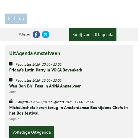
Ga terug
Kopij voor UITagenda
Volg ons
UitAgenda Amstelveen
7 augustus 2026
20:30
-
23:00
Friday's Latin Party in VOKA Bovenkerk
7 augustus 2026
15:00
-
23:00
Wan Bon Biri Fesa In ANNA Amstelveen
Anna
t/m
8 augustus 2026
9 augustus 2026
12:00
-
23:00
Michelinchefs keren terug in Amsterdamse Bos tijdens Chefs in
het Bos festival
Sophie
Volledige UitAgenda