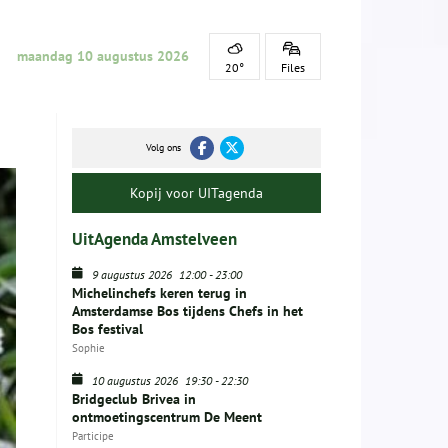
maandag 10 augustus 2026
20°
Files
Volg ons
Kopij voor UITagenda
UitAgenda Amstelveen
9 augustus 2026
12:00
-
23:00
Michelinchefs keren terug in
Amsterdamse Bos tijdens Chefs in het
Bos festival
Sophie
10 augustus 2026
19:30
-
22:30
Bridgeclub Brivea in
ontmoetingscentrum De Meent
Participe