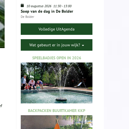
10 augustus 2026
11:30
-
13:00
Soep van de dag in De Bolder
De Bolder
Volledige UitAgenda
Wat gebeurt er in jouw wijk?
SPEELBADJES OPEN IN 2026
ef
BACKPACKEN BUURTKAMER KKP