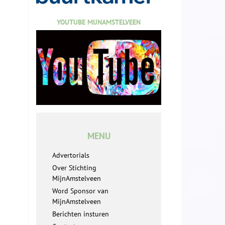
YOUTUBE MIJNAMSTELVEEN
MENU
Advertorials
Over Stichting
MijnAmstelveen
Word Sponsor van
MijnAmstelveen
Berichten insturen