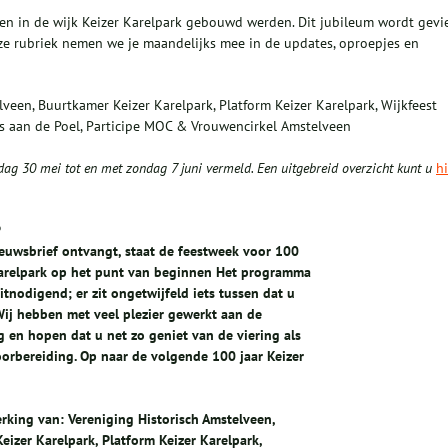
zen in de wijk Keizer Karelpark gebouwd werden. Dit jubileum wordt gevi
eze rubriek nemen we je maandelijks mee in de updates, oproepjes en
een, Buurtkamer Keizer Karelpark, Platform Keizer Karelpark, Wijkfeest
is aan de Poel, Participe MOC & Vrouwencirkel Amstelveen
dag 30 mei tot en met zondag 7 juni vermeld. Een uitgebreid overzicht kunt u
hi
P
ieuwsbrief ontvangt, staat de feestweek voor 100
Karelpark op het punt van beginnen Het programma
itnodigend; er zit ongetwijfeld iets tussen dat u
Wij hebben met veel plezier gewerkt aan de
g en hopen dat u net zo geniet van de viering als
oorbereiding. Op naar de volgende 100 jaar Keizer
king van: Vereniging Historisch Amstelveen,
eizer Karelpark, Platform Keizer Karelpark,