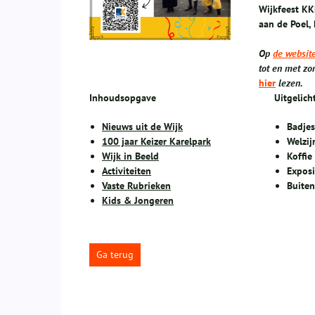
Wijkfeest KK
aan de Poel,
Op
de websit
tot en met zo
hier
lezen.
Inhoudsopgave
Uitgelich
Nieuws uit de Wijk
Badje
100 jaar Keizer Karelpark
Welzij
Wijk in Beeld
Koffie
Activiteiten
Exposi
Vaste Rubrieken
Buite
Kids & Jongeren
Ga terug