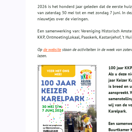
2026 is het honderd jaar geleden dat de eerste hui
van zaterdag 30 mei tot en met zondag 7 juni. In d
nieuwtjes over de vieringen.
Een samenwerking van: Vereniging Historisch Amstelv
KKP, OntmoetingLokaal, Paaskerk, Kastanjehof, ’t Hu
Op
de website
staan de activiteiten in de week van zater
lezen.
100 jaar KK
Als u deze n
jaar Keizer 
is breed en u
aanspreekt. 
samenstellin
wij van de v
Karelpark.
Een samenwer
Buurtkamer K