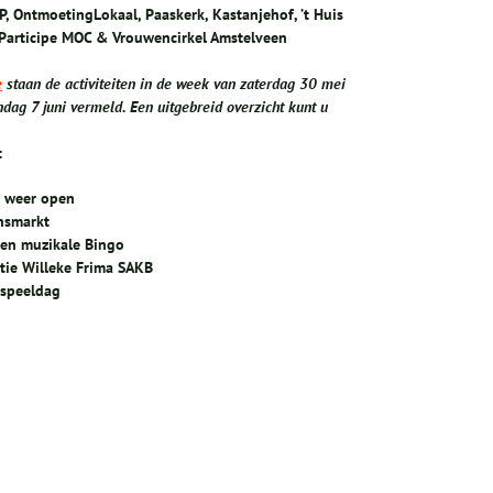
P, OntmoetingLokaal, Paaskerk, Kastanjehof, ’t Huis
 Participe MOC & Vrouwencirkel Amstelveen
e
staan de activiteiten in de week van zaterdag 30 mei
ndag 7 juni vermeld. Een uitgebreid overzicht kunt u
t
s weer open
nsmarkt
 en muzikale Bingo
tie Willeke Frima SAKB
nspeeldag