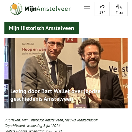
Toggle navigation
19°
Files
Mijn Historisch Amstelveen
Lezing door Bart Wallet over joodse
geschiedenis Amstelveen
Rubrieken:
Mijn Historisch Amstelveen
,
Nieuws
,
Maatschappij
Gepubliceerd:
woensdag 8 juli 2026
Laatste update:
woensdag 8 juli 2026