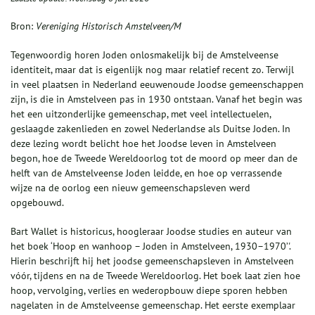
Bron:
Vereniging Historisch Amstelveen/M
Tegenwoordig horen Joden onlosmakelijk bij de Amstelveense
identiteit, maar dat is eigenlijk nog maar relatief recent zo. Terwijl
in veel plaatsen in Nederland eeuwenoude Joodse gemeenschappen
zijn, is die in Amstelveen pas in 1930 ontstaan. Vanaf het begin was
het een uitzonderlijke gemeenschap, met veel intellectuelen,
geslaagde zakenlieden en zowel Nederlandse als Duitse Joden. In
deze lezing wordt belicht hoe het Joodse leven in Amstelveen
begon, hoe de Tweede Wereldoorlog tot de moord op meer dan de
helft van de Amstelveense Joden leidde, en hoe op verrassende
wijze na de oorlog een nieuw gemeenschapsleven werd
opgebouwd.
Bart Wallet is historicus, hoogleraar Joodse studies en auteur van
het boek ‘Hoop en wanhoop – Joden in Amstelveen, 1930–1970’'.
Hierin beschrijft hij het joodse gemeenschapsleven in Amstelveen
vóór, tijdens en na de Tweede Wereldoorlog. Het boek laat zien hoe
hoop, vervolging, verlies en wederopbouw diepe sporen hebben
nagelaten in de Amstelveense gemeenschap. Het eerste exemplaar