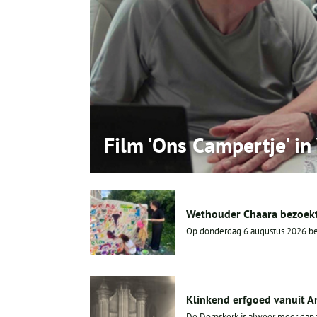
Film 'Ons Campertje' i
Wethouder Chaara bezoekt
Op donderdag 6 augustus 2026 bez
Klinkend erfgoed vanuit 
De Dorpskerk is alweer meer dan t