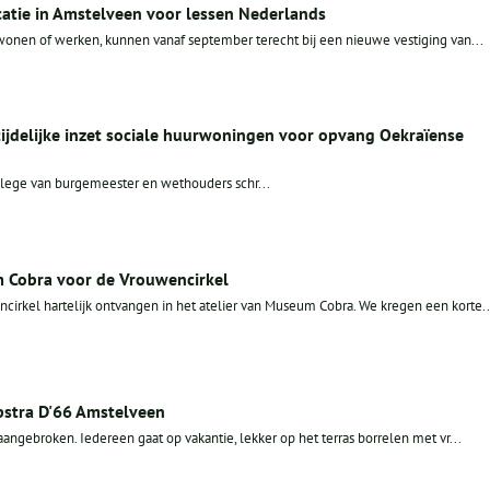
catie in Amstelveen voor lessen Nederlands
wonen of werken, kunnen vanaf september terecht bij een nieuwe vestiging van...
tijdelijke inzet sociale huurwoningen voor opvang Oekraïense
lege van burgemeester en wethouders schr...
 Cobra voor de Vrouwencirkel
irkel hartelijk ontvangen in het atelier van Museum Cobra. We kregen een korte..
stra D'66 Amstelveen
 aangebroken. Iedereen gaat op vakantie, lekker op het terras borrelen met vr...