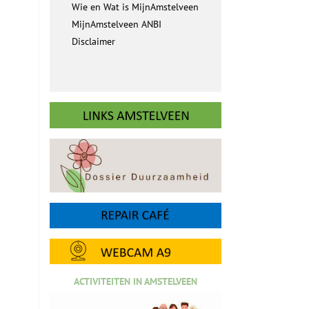
Wie en Wat is MijnAmstelveen
MijnAmstelveen ANBI
Disclaimer
ACTIVITEITEN IN AMSTELVEEN