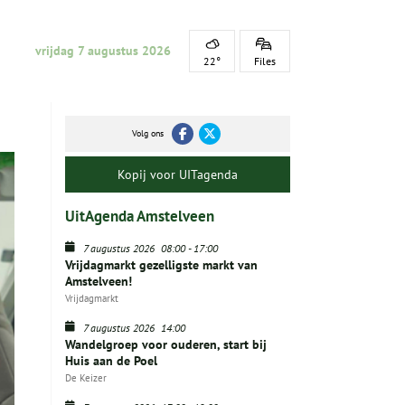
vrijdag 7 augustus 2026
22°
Files
Volg ons
Kopij voor UITagenda
UitAgenda Amstelveen
7 augustus 2026
08:00
-
17:00
Vrijdagmarkt gezelligste markt van
Amstelveen!
Vrijdagmarkt
7 augustus 2026
14:00
Wandelgroep voor ouderen, start bij
Huis aan de Poel
De Keizer