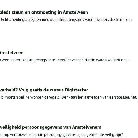
biedt steun en ontmoeting in Amstelveen
et Echtscheidingscafé, een nieuwe ontmoetingsplek voor inwoners die te maken
 Amstelveen
n weer open. De Omgevingsdienst heeft bevestigd dat de waterkwaliteit op...
erheid? Volg gratis de cursus Digisterker
d moeten online worden geregeld. Denk aan het aanvragen van een toeslag, het..
r veiligheid persoonsgegevens van Amstelveners
rop vertrouwen dat hun persoonsgegevens bij de gemeente veilig zijn?...