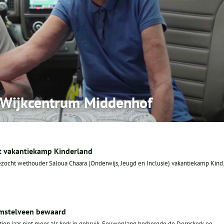
n Wijkcentrum Middenhof
 vakantiekamp Kinderland
ocht wethouder Saloua Chaara (Onderwijs, Jeugd en Inclusie) vakantiekamp Kind.
Amstelveen bewaard
ien jaar niet meer als kerk in gebruik. Eeuwenlang herbergde de Dorpskerk ee...