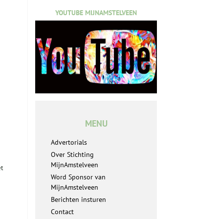
YOUTUBE MIJNAMSTELVEEN
MENU
Advertorials
Over Stichting
MijnAmstelveen
et
Word Sponsor van
MijnAmstelveen
Berichten insturen
Contact