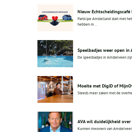
Nieuw Echtscheidingscafé 
Participe Amstelland start met h
hebben m...
Speelbadjes weer open in
De speelbadjes in Amstelveen zij
Moeite met DigiD of MijnOv
Steeds meer zaken met de overhei
AVA wil duidelijkheid ove
Kunnen inwoners van Amstelveen e