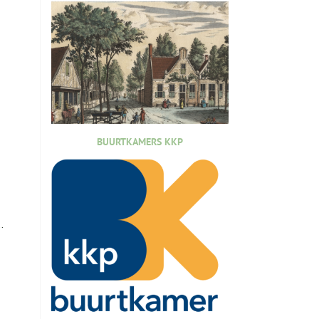
BUURTKAMERS KKP
.