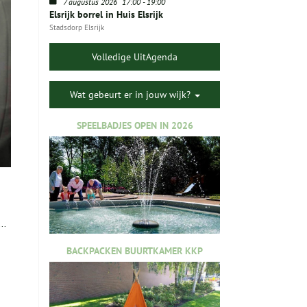
7 augustus 2026
17:00
-
19:00
Elsrijk borrel in Huis Elsrijk
Stadsdorp Elsrijk
Volledige UitAgenda
Wat gebeurt er in jouw wijk?
SPEELBADJES OPEN IN 2026
..
BACKPACKEN BUURTKAMER KKP