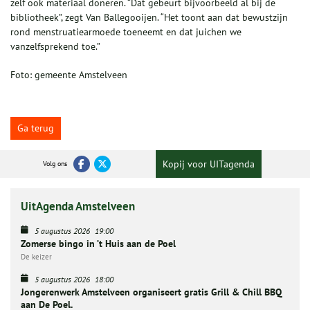
zelf ook materiaal doneren. “Dat gebeurt bijvoorbeeld al bij de
bibliotheek”, zegt Van Ballegooijen. “Het toont aan dat bewustzijn
rond menstruatiearmoede toeneemt en dat juichen we
vanzelfsprekend toe.”
Foto: gemeente Amstelveen
Ga terug
Kopij voor UITagenda
Volg ons
UitAgenda Amstelveen
5 augustus 2026
19:00
Zomerse bingo in ’t Huis aan de Poel
De keizer
5 augustus 2026
18:00
Jongerenwerk Amstelveen organiseert gratis Grill & Chill BBQ
aan De Poel.