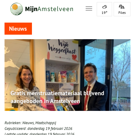
Toggle navigation
19°
Files
Nieuws
Gratis menstruatiemateriaal blijvend
aangeboden in Amstelveen
Rubrieken:
Nieuws
,
Maatschappij
Gepubliceerd:
donderdag 19 februari 2026
Laatste update:
donderdag 19 februari 2026