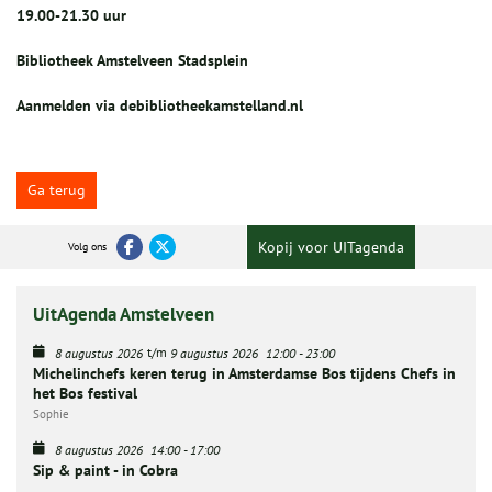
19.00-21.30 uur
Bibliotheek Amstelveen Stadsplein
Aanmelden via debibliotheekamstelland.nl
Ga terug
Kopij voor UITagenda
Volg ons
UitAgenda Amstelveen
t/m
8 augustus 2026
9 augustus 2026
12:00
-
23:00
Michelinchefs keren terug in Amsterdamse Bos tijdens Chefs in
het Bos festival
Sophie
8 augustus 2026
14:00
-
17:00
Sip & paint - in Cobra