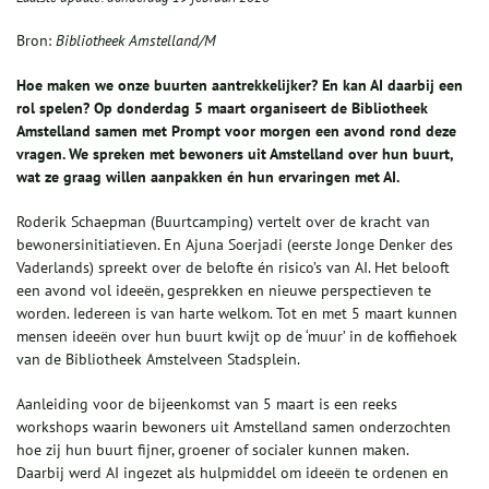
Bron:
Bibliotheek Amstelland/M
Hoe maken we onze buurten aantrekkelijker? En kan AI daarbij een
rol spelen? Op donderdag 5 maart organiseert de Bibliotheek
Amstelland samen met Prompt voor morgen een avond rond deze
vragen. We spreken met bewoners uit Amstelland over hun buurt,
wat ze graag willen aanpakken én hun ervaringen met AI.
Roderik Schaepman (Buurtcamping) vertelt over de kracht van
bewonersinitiatieven. En Ajuna Soerjadi (eerste Jonge Denker des
Vaderlands) spreekt over de belofte én risico’s van AI. Het belooft
een avond vol ideeën, gesprekken en nieuwe perspectieven te
worden. Iedereen is van harte welkom. Tot en met 5 maart kunnen
mensen ideeën over hun buurt kwijt op de ‘muur’ in de koffiehoek
van de Bibliotheek Amstelveen Stadsplein.
Aanleiding voor de bijeenkomst van 5 maart is een reeks
workshops waarin bewoners uit Amstelland samen onderzochten
hoe zij hun buurt fijner, groener of socialer kunnen maken.
Daarbij werd AI ingezet als hulpmiddel om ideeën te ordenen en