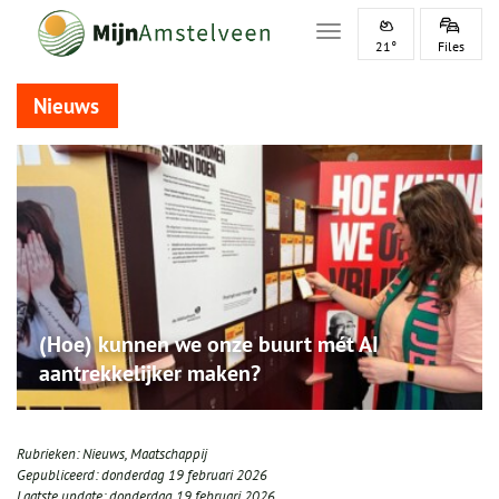
Toggle navigation
21°
Files
Nieuws
(Hoe) kunnen we onze buurt mét AI
aantrekkelijker maken?
Rubrieken:
Nieuws
,
Maatschappij
Gepubliceerd:
donderdag 19 februari 2026
Laatste update:
donderdag 19 februari 2026