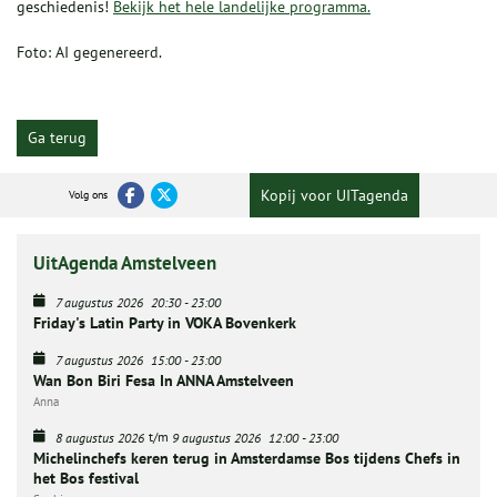
geschiedenis!
Bekijk het hele landelijke programma.
Foto: AI gegenereerd.
Ga terug
Kopij voor UITagenda
Volg ons
UitAgenda Amstelveen
7 augustus 2026
20:30
-
23:00
Friday's Latin Party in VOKA Bovenkerk
7 augustus 2026
15:00
-
23:00
Wan Bon Biri Fesa In ANNA Amstelveen
Anna
t/m
8 augustus 2026
9 augustus 2026
12:00
-
23:00
Michelinchefs keren terug in Amsterdamse Bos tijdens Chefs in
het Bos festival