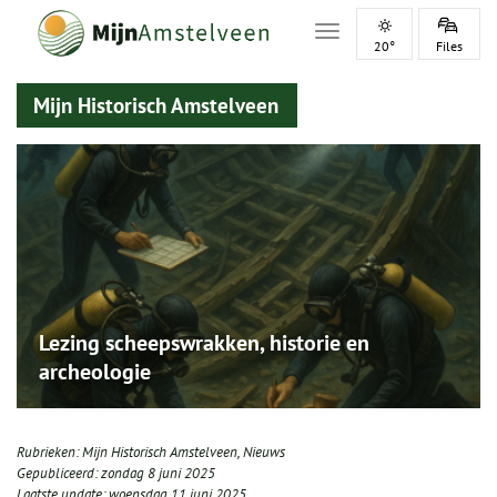
Toggle navigation
20°
Files
Mijn Historisch Amstelveen
Lezing scheepswrakken, historie en
archeologie
Rubrieken:
Mijn Historisch Amstelveen
,
Nieuws
Gepubliceerd:
zondag 8 juni 2025
Laatste update:
woensdag 11 juni 2025