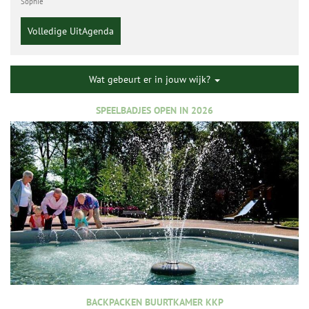
Sophie
Volledige UitAgenda
Wat gebeurt er in jouw wijk?
SPEELBADJES OPEN IN 2026
BACKPACKEN BUURTKAMER KKP