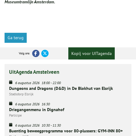
Museumtramlijn Amsterdam.
Ga terug
Kopij voor UITagenda
Volg ons
UitAgenda Amstelveen
6 augustus 2026
18:00
-
22:00
Dungeons and Dragons (D&D) in De Blokhut van Elsrijk
Stadsdorp Elsrijk
6 augustus 2026
16:30
Driegangenmenu in Dignahof
Participe
6 augustus 2026
10:30
-
11:30
Buenting beweegprogramma voor 80-plussers: GYM-INN 80+