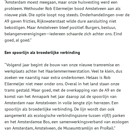
“Amsterdam moest meegaan, maar onze huisvesting werd een
probleem. Wethouder Rob Ellermeijer bood Amstelveen aan als
nieuwe plek. Die optie loopt nog steeds. Onderhandelingen over de
A9 gaven fricties, Rijkswaterstaat wilde dure aansluiting niet
bekostigen. Maar Amstelveen bleef positief. Burgers, bestuur,
belangenverenigingen—iedereen schaarde zich achter ons. Eind
goed, al goed.”
Een spoorlijn als broederlijke verbinding
“Volgend jaar begint de bouw van onze nieuwe tramremise en
werkplaats achter het Haarlemmermeerstation. Veel te klein, dus
zoeken we naarstig naar extra onderkomen. Helaas is Rob
Ellermeijer niet meer onder ons. Overal in het land staan onze
trams gestald. Maar goed, met de overkapping van de A9 en de
komst van het Annapark het jaar daarop zal de spoorlijn van
Amsterdam naar Amstelveen in volle lengte zijn herrezen. Een
spoorlijn als broederlijke verbinding. De lijn wordt dan ook
aangemerkt als ecologische verbindingszone tussen vijf(!) parken
en het Amsterdamse Bos, een samenwerkingsverband van ecologen
van Amsterdam, Amstelveen, de Museumtramlijn en ProRail.”