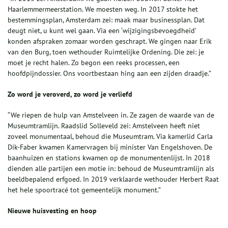
Haarlemmermeerstation. We moesten weg. In 2017 stokte het
bestemmingsplan, Amsterdam zei: maak maar businessplan. Dat
deugt niet, u kunt wel gaan. Via een ‘wijzigingsbevoegdheid’
konden afspraken zomaar worden geschrapt. We gingen naar Erik
van den Burg, toen wethouder Ruimtelijke Ordening. Die zei: je
moet je recht halen. Zo begon een reeks processen, een
hoofdpijndossier. Ons voortbestaan hing aan een zijden draadje.”
Zo word je veroverd, zo word je verliefd
“We riepen de hulp van Amstelveen in. Ze zagen de waarde van de
Museumtramlijn. Raadslid Solleveld zei: Amstelveen heeft niet
zoveel monumentaal, behoud die Museumtram. Via kamerlid Carla
Dik-Faber kwamen Kamervragen bij minister Van Engelshoven. De
baanhuizen en stations kwamen op de monumentenlijst. In 2018
dienden alle partijen een motie in: behoud de Museumtramlijn als
beeldbepalend erfgoed. In 2019 verklaarde wethouder Herbert Raat
het hele spoortracé tot gemeentelijk monument.”
Nieuwe huisvesting en hoop