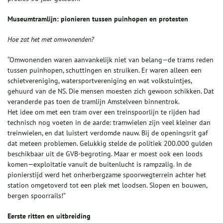
Museumtramlijn: pionieren tussen puinhopen en protesten
Hoe zat het met omwonenden?
“Omwonenden waren aanvankelijk niet van belang—de trams reden
tussen puinhopen, schuttingen en struiken. Er waren alleen een
schietvereniging, watersportvereniging en wat volkstuintjes,
gehuurd van de NS. Die mensen moesten zich gewoon schikken. Dat
veranderde pas toen de tramlijn Amstelveen binnentrok.
Het idee om met een tram over een treinspoorlijn te rijden had
technisch nog voeten in de aarde: tramwielen zijn veel kleiner dan
treinwielen, en dat luistert verdomde nauw. Bij de openingsrit gaf
dat meteen problemen. Gelukkig stelde de politiek 200.000 gulden
beschikbaar uit de GVB-begroting. Maar er moest ook een loods
komen—exploitatie vanuit de buitenlucht is rampzalig. In de
pionierstijd werd het onherbergzame spoorwegterrein achter het
station omgetoverd tot een plek met loodsen. Slopen en bouwen,
bergen spoorrails!”
Eerste ritten en uitbreiding