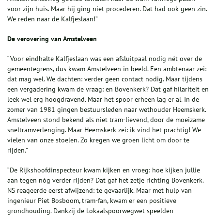
voor zijn huis. Maar hij ging niet procederen. Dat had ook geen zin.
We reden naar de Kalfjeslaan!”
De verovering van Amstelveen
“Voor eindhalte Kalfjeslaan was een afsluitpaal nodig nét over de
gemeentegrens, dus kwam Amstelveen in beeld. Een ambtenaar zei:
dat mag wel. We dachten: verder geen contact nodig. Maar tijdens
een vergadering kwam de vraag: en Bovenkerk? Dat gaf hilariteit en
leek wel erg hoogdravend. Maar het spoor erheen lag er al. In de
zomer van 1981 gingen bestuursleden naar wethouder Heemskerk.
Amstelveen stond bekend als niet tram-lievend, door de moeizame
sneltramverlenging. Maar Heemskerk zei: ik vind het prachtig! We
vielen van onze stoelen. Zo kregen we groen licht om door te
rijden.”
“De Rijkshoofdinspecteur kwam kijken en vroeg: hoe kijken jullie
aan tegen nóg verder rijden? Dat gaf het zetje richting Bovenkerk.
NS reageerde eerst afwijzend: te gevaarlijk. Maar met hulp van
ingenieur Piet Bosboom, tram-fan, kwam er een positieve
grondhouding. Dankzij de Lokaalspoorwegwet speelden