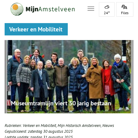
Toggle navigation
24°
Files
Verkeer en Mobiliteit
Museumtramlijn viert 50 jarig bestaan
Rubrieken:
Verkeer en Mobiliteit
,
Mijn Historisch Amstelveen
,
Nieuws
Gepubliceerd:
zaterdag 30 augustus 2025
Laatste update:
zondag 31 augustus 2025