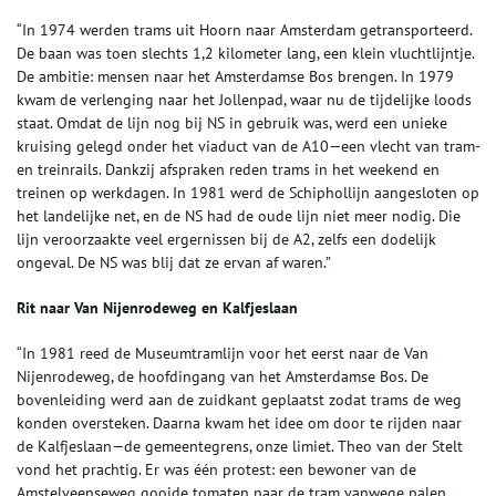
“In 1974 werden trams uit Hoorn naar Amsterdam getransporteerd.
De baan was toen slechts 1,2 kilometer lang, een klein vluchtlijntje.
De ambitie: mensen naar het Amsterdamse Bos brengen. In 1979
kwam de verlenging naar het Jollenpad, waar nu de tijdelijke loods
staat. Omdat de lijn nog bij NS in gebruik was, werd een unieke
kruising gelegd onder het viaduct van de A10—een vlecht van tram-
en treinrails. Dankzij afspraken reden trams in het weekend en
treinen op werkdagen. In 1981 werd de Schiphollijn aangesloten op
het landelijke net, en de NS had de oude lijn niet meer nodig. Die
lijn veroorzaakte veel ergernissen bij de A2, zelfs een dodelijk
ongeval. De NS was blij dat ze ervan af waren.”
Rit naar Van Nijenrodeweg en Kalfjeslaan
“In 1981 reed de Museumtramlijn voor het eerst naar de Van
Nijenrodeweg, de hoofdingang van het Amsterdamse Bos. De
bovenleiding werd aan de zuidkant geplaatst zodat trams de weg
konden oversteken. Daarna kwam het idee om door te rijden naar
de Kalfjeslaan—de gemeentegrens, onze limiet. Theo van der Stelt
vond het prachtig. Er was één protest: een bewoner van de
Amstelveenseweg gooide tomaten naar de tram vanwege palen