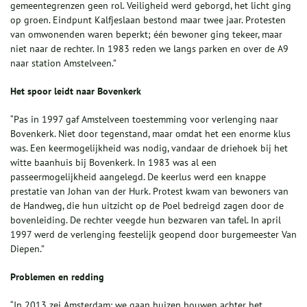
gemeentegrenzen geen rol. Veiligheid werd geborgd, het licht ging
op groen. Eindpunt Kalfjeslaan bestond maar twee jaar. Protesten
van omwonenden waren beperkt; één bewoner ging tekeer, maar
niet naar de rechter. In 1983 reden we langs parken en over de A9
naar station Amstelveen.”
Het spoor leidt naar Bovenkerk
“Pas in 1997 gaf Amstelveen toestemming voor verlenging naar
Bovenkerk. Niet door tegenstand, maar omdat het een enorme klus
was. Een keermogelijkheid was nodig, vandaar de driehoek bij het
witte baanhuis bij Bovenkerk. In 1983 was al een
passeermogelijkheid aangelegd. De keerlus werd een knappe
prestatie van Johan van der Hurk. Protest kwam van bewoners van
de Handweg, die hun uitzicht op de Poel bedreigd zagen door de
bovenleiding. De rechter veegde hun bezwaren van tafel. In april
1997 werd de verlenging feestelijk geopend door burgemeester Van
Diepen.”
Problemen en redding
“In 2013 zei Amsterdam: we gaan huizen bouwen achter het