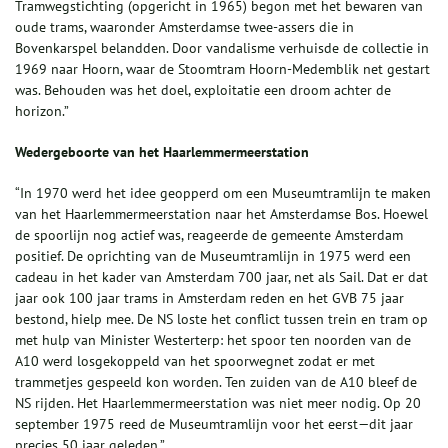
Tramwegstichting (opgericht in 1965) begon met het bewaren van
oude trams, waaronder Amsterdamse twee-assers die in
Bovenkarspel belandden. Door vandalisme verhuisde de collectie in
1969 naar Hoorn, waar de Stoomtram Hoorn-Medemblik net gestart
was. Behouden was het doel, exploitatie een droom achter de
horizon.”
Wedergeboorte van het Haarlemmermeerstation
“In 1970 werd het idee geopperd om een Museumtramlijn te maken
van het Haarlemmermeerstation naar het Amsterdamse Bos. Hoewel
de spoorlijn nog actief was, reageerde de gemeente Amsterdam
positief. De oprichting van de Museumtramlijn in 1975 werd een
cadeau in het kader van Amsterdam 700 jaar, net als Sail. Dat er dat
jaar ook 100 jaar trams in Amsterdam reden en het GVB 75 jaar
bestond, hielp mee. De NS loste het conflict tussen trein en tram op
met hulp van Minister Westerterp: het spoor ten noorden van de
A10 werd losgekoppeld van het spoorwegnet zodat er met
trammetjes gespeeld kon worden. Ten zuiden van de A10 bleef de
NS rijden. Het Haarlemmermeerstation was niet meer nodig. Op 20
september 1975 reed de Museumtramlijn voor het eerst—dit jaar
precies 50 jaar geleden.”