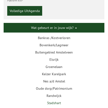
Platform KKP
Volledige UitAgenda
Wat gebeurt er in jouw wijk?
Bankras /Kostverloren
Bovenkerk/Legmeer
Buitengebied Amstelveen
Elsrijk
Groenelaan
Keizer Karelpark
Nes a/d Amstel
Oude dorp/Patrimonium
Randwijck
Stadshart