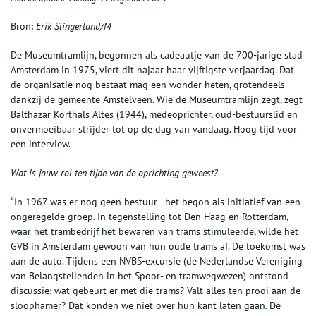
Bron:
Erik Slingerland/M
De Museumtramlijn, begonnen als cadeautje van de 700-jarige stad
Amsterdam in 1975, viert dit najaar haar vijftigste verjaardag. Dat
de organisatie nog bestaat mag een wonder heten, grotendeels
dankzij de gemeente Amstelveen. Wie de Museumtramlijn zegt, zegt
Balthazar Korthals Altes (1944), medeoprichter, oud-bestuurslid en
onvermoeibaar strijder tot op de dag van vandaag. Hoog tijd voor
een interview.
Wat is jouw rol ten tijde van de oprichting geweest?
“In 1967 was er nog geen bestuur—het begon als initiatief van een
ongeregelde groep. In tegenstelling tot Den Haag en Rotterdam,
waar het trambedrijf het bewaren van trams stimuleerde, wilde het
GVB in Amsterdam gewoon van hun oude trams af. De toekomst was
aan de auto. Tijdens een NVBS-excursie (de Nederlandse Vereniging
van Belangstellenden in het Spoor- en tramwegwezen) ontstond
discussie: wat gebeurt er met die trams? Valt alles ten prooi aan de
sloophamer? Dat konden we niet over hun kant laten gaan. De