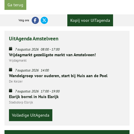
Ga terug
Kopij voor UITagenda
Volg ons
UitAgenda Amstelveen
7 augustus 2026
08:00
-
17:00
Vrijdagmarkt gezelligste markt van Amstelveen!
Vrijdagmarkt
7 augustus 2026
14:00
Wandelgroep voor ouderen, start bij Huis aan de Poel
De Keizer
7 augustus 2026
17:00
-
19:00
Elsrijk borrel in Huis Elsrijk
Stadsdorp Elsrijk
Volledige UitAgenda