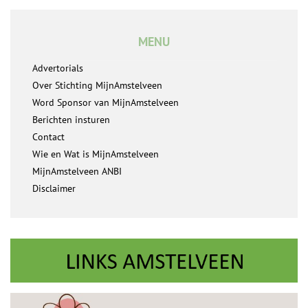
MENU
Advertorials
Over Stichting MijnAmstelveen
Word Sponsor van MijnAmstelveen
Berichten insturen
Contact
Wie en Wat is MijnAmstelveen
MijnAmstelveen ANBI
Disclaimer