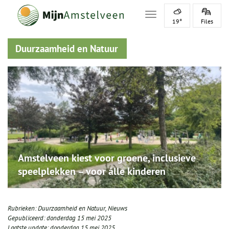
Toggle navigation
19°
Files
Duurzaamheid en Natuur
Amstelveen kiest voor groene, inclusieve
speelplekken – voor álle kinderen
Rubrieken:
Duurzaamheid en Natuur
,
Nieuws
Gepubliceerd:
donderdag 15 mei 2025
Laatste update:
donderdag 15 mei 2025