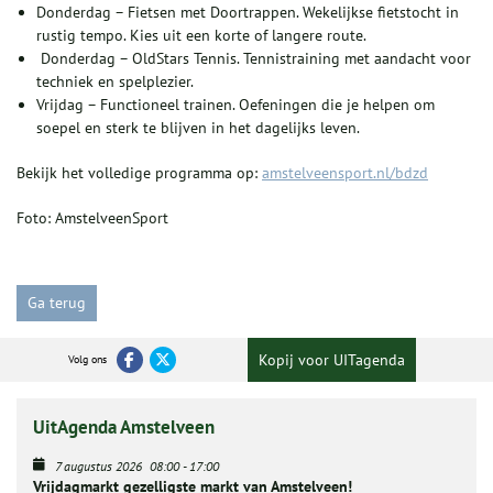
Donderdag – Fietsen met Doortrappen. Wekelijkse fietstocht in
rustig tempo. Kies uit een korte of langere route.
Donderdag – OldStars Tennis. Tennistraining met aandacht voor
techniek en spelplezier.
Vrijdag – Functioneel trainen. Oefeningen die je helpen om
soepel en sterk te blijven in het dagelijks leven.
Bekijk het volledige programma op:
amstelveensport.nl/bdzd
Foto: AmstelveenSport
Ga terug
Kopij voor UITagenda
Volg ons
UitAgenda Amstelveen
7 augustus 2026
08:00
-
17:00
Vrijdagmarkt gezelligste markt van Amstelveen!