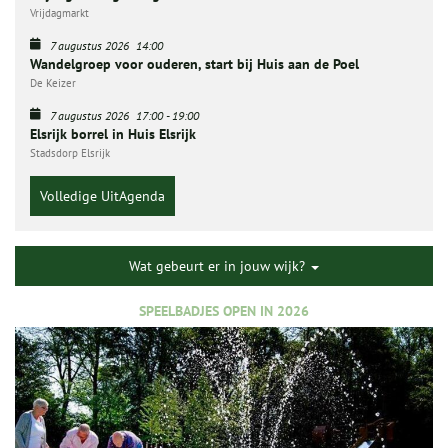
Vrijdagmarkt
7 augustus 2026
14:00
Wandelgroep voor ouderen, start bij Huis aan de Poel
De Keizer
7 augustus 2026
17:00
-
19:00
Elsrijk borrel in Huis Elsrijk
Stadsdorp Elsrijk
Volledige UitAgenda
Wat gebeurt er in jouw wijk?
SPEELBADJES OPEN IN 2026