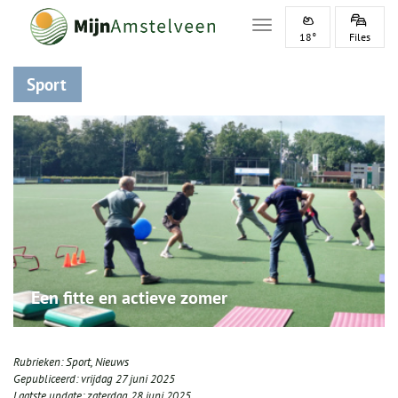
Toggle navigation
18°
Files
Sport
Een fitte en actieve zomer
Rubrieken:
Sport
,
Nieuws
Gepubliceerd:
vrijdag 27 juni 2025
Laatste update:
zaterdag 28 juni 2025