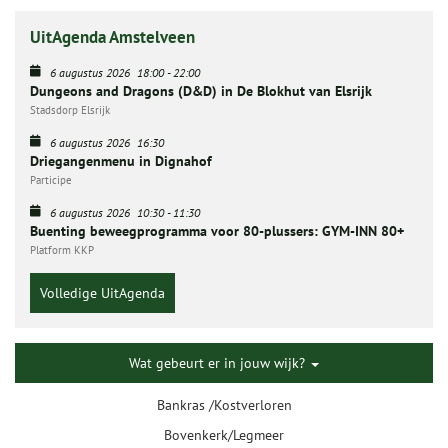
UitAgenda Amstelveen
6 augustus 2026
18:00
-
22:00
Dungeons and Dragons (D&D) in De Blokhut van Elsrijk
Stadsdorp Elsrijk
6 augustus 2026
16:30
Driegangenmenu in Dignahof
Participe
6 augustus 2026
10:30
-
11:30
Buenting beweegprogramma voor 80-plussers: GYM-INN 80+
Platform KKP
Volledige UitAgenda
Wat gebeurt er in jouw wijk?
Bankras /Kostverloren
Bovenkerk/Legmeer