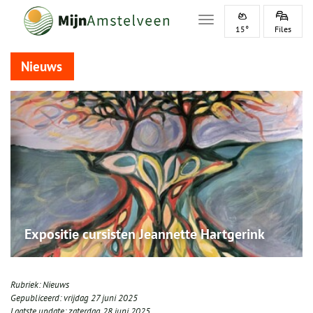
Toggle navigation
15°
Files
Nieuws
Expositie cursisten Jeannette Hartgerink
Rubriek:
Nieuws
Gepubliceerd:
vrijdag 27 juni 2025
Laatste update:
zaterdag 28 juni 2025