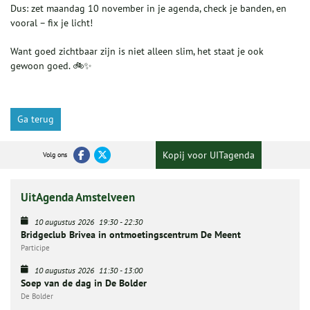
Dus: zet maandag 10 november in je agenda, check je banden, en
vooral – fix je licht!
Want goed zichtbaar zijn is niet alleen slim, het staat je ook
gewoon goed. 🚲✨
Ga terug
Kopij voor UITagenda
Volg ons
UitAgenda Amstelveen
10 augustus 2026
19:30
-
22:30
Bridgeclub Brivea in ontmoetingscentrum De Meent
Participe
10 augustus 2026
11:30
-
13:00
Soep van de dag in De Bolder
De Bolder