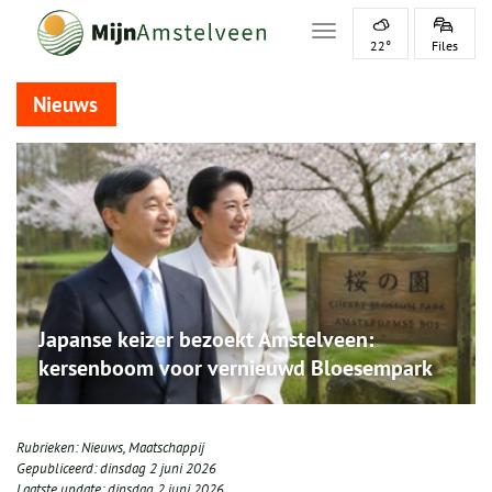
Toggle navigation
22°
Files
Nieuws
Japanse keizer bezoekt Amstelveen:
kersenboom voor vernieuwd Bloesempark
Rubrieken:
Nieuws
,
Maatschappij
Gepubliceerd:
dinsdag 2 juni 2026
Laatste update:
dinsdag 2 juni 2026