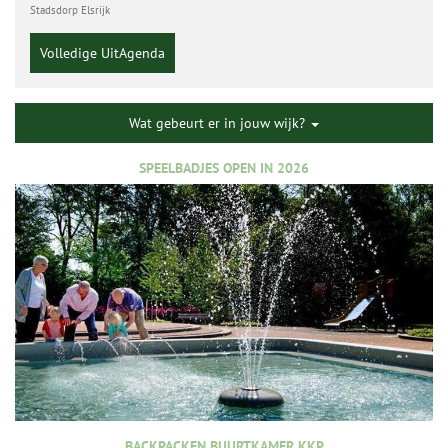
Stadsdorp Elsrijk
Volledige UitAgenda
Wat gebeurt er in jouw wijk?
SPEELBADJES OPEN IN 2026
BACKPACKEN BUURTKAMER KKP