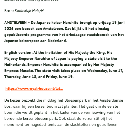
Bron:
Koninklijk Huis/H
AMSTELVEEN – De Japanse keizer Naruhito brengt op vrijdag 19 juni
2026 een bezoek aan Amstelveen. Dat blijkt uit het dinsdag
gepubliceerde programma van het driedaagse staatsbezoek van het
Japanse keizerspaar aan Nederland.
English version: At the invitation of His Majesty the King, His
Majesty Emperor Naruhito of Japan is paying a state visit to the
Netherlands. Emperor Naruhito is accompanied by Her Majesty
Empress Masako. The state visit takes place on Wednesday, June 17,
Thursday, June 18, and Friday, June 19.
https://www.royal-house.nl/lat...
De keizer bezoekt die middag het Bloesempark in het Amsterdamse
Bos, waar hij een kersenboom zal planten. Het gaat om de eerste
boom die wordt geplant in het kader van de vernieuwing van het
beroemde kersenbloesempark. Ook staat de keizer stil bij het
monument ter nagedachtenis aan de slachtoffers en getroffenen