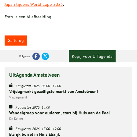
Japan tijdens World Expo 2025
.
Foto is een AI afbeelding
Ga terug
Kopij voor UITagenda
Volg ons
UitAgenda Amstelveen
7 augustus 2026
08:00
-
17:00
Vrijdagmarkt gezelligste markt van Amstelveen!
Vrijdagmarkt
7 augustus 2026
14:00
Wandelgroep voor ouderen, start bij Huis aan de Poel
De Keizer
7 augustus 2026
17:00
-
19:00
Elsrijk borrel in Huis Elsrijk