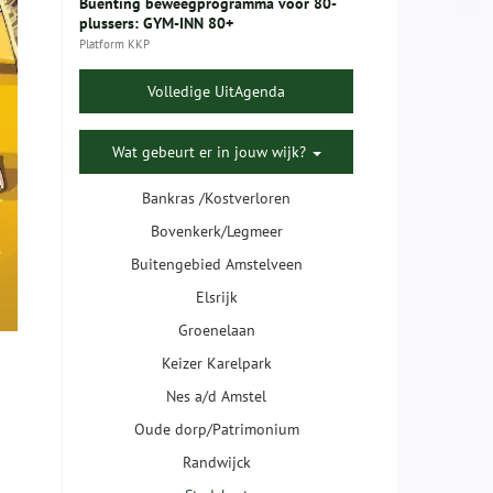
Buenting beweegprogramma voor 80-
plussers: GYM-INN 80+
Platform KKP
Volledige UitAgenda
Wat gebeurt er in jouw wijk?
Bankras /Kostverloren
Bovenkerk/Legmeer
Buitengebied Amstelveen
Elsrijk
Groenelaan
Keizer Karelpark
Nes a/d Amstel
Oude dorp/Patrimonium
Randwijck