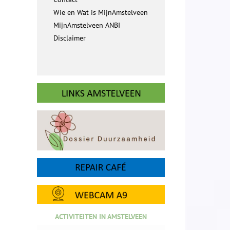
Wie en Wat is MijnAmstelveen
MijnAmstelveen ANBI
Disclaimer
ACTIVITEITEN IN AMSTELVEEN