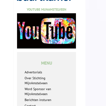
YOUTUBE MIJNAMSTELVEEN
MENU
Advertorials
Over Stichting
MijnAmstelveen
Word Sponsor van
MijnAmstelveen
Berichten insturen
Contact