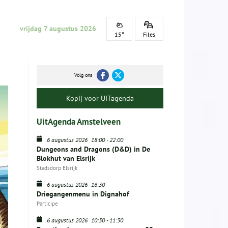
vrijdag 7 augustus 2026
15°
Files
Volg ons
Kopij voor UITagenda
UitAgenda Amstelveen
6 augustus 2026
18:00
-
22:00
Dungeons and Dragons (D&D) in De
Blokhut van Elsrijk
Stadsdorp Elsrijk
6 augustus 2026
16:30
Driegangenmenu in Dignahof
Participe
6 augustus 2026
10:30
-
11:30