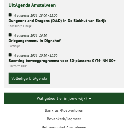
UitAgenda Amstelveen
6 augustus 2026
18:00
-
22:00
Dungeons and Dragons (D&D) in De Blokhut van Elsrijk
Stadsdorp Elsrijk
6 augustus 2026
16:30
Driegangenmenu in Dignahof
Participe
6 augustus 2026
10:30
-
11:30
Buenting beweegprogramma voor 80-plussers: GYM-INN 80+
Platform KKP
Volledige UitAgenda
Wat gebeurt er in jouw wijk?
Bankras /Kostverloren
Bovenkerk/Legmeer
Buitengebied Amstelveen