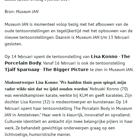
Bron:
Museum JAN
Museum JAN is momenteel volop bezig met het afbouwen van de
oude tentoonstellingen en tegelijkertijd met het opbouwen van de
nieuwe tentoonstellingen. Daarom is Museum JAN t/m 13 februari
gesloten.
Op 14 februari opent de tentoonstelling van 𝗟𝗶𝘀𝗮 𝗞𝗼𝗻𝗻𝗼 - 𝗧𝗵𝗲
𝗣𝗼𝗿𝗰𝗲𝗹𝗮𝗶𝗻 𝗕𝗼𝗱𝘆. Vanaf 16 februari is ook de tentoonstelling
𝗧𝗷𝗮𝗹𝗳 𝗦𝗽𝗮𝗿𝗻𝗮𝗮𝘆 - 𝗧𝗵𝗲 𝗕𝗶𝗴𝗴𝗲𝗿 𝗣𝗶𝗰𝘁𝘂𝗿𝗲 te zien in Museum JAN.
𝐌𝐨𝐝𝐞𝐨𝐧𝐭𝐰𝐞𝐫𝐩𝐞𝐫 𝐋𝐢𝐬𝐚 𝐊𝐨𝐧𝐧𝐨: ‘𝐖𝐞 𝐡𝐚𝐝𝐝𝐞𝐧 𝐭𝐡𝐮𝐢𝐬 𝐠𝐞𝐞𝐧 𝐬𝐩𝐢𝐞𝐠𝐞𝐥, 𝐦𝐢𝐣𝐧
𝐯𝐚𝐝𝐞𝐫 𝐰𝐢𝐥𝐝𝐞 𝐧𝐢𝐞𝐭 𝐝𝐚𝐭 𝐰𝐞 𝐢𝐣𝐝𝐞𝐥 𝐳𝐨𝐮𝐝𝐞𝐧 𝐰𝐨𝐫𝐝𝐞𝐧’ Nobuaki Konno (70)
was wereldkampioen karate, werkte bij KLM en geeft karateles. Zijn
dochter Lisa Konno (32) is modeontwerper en kunstenaar. Op 14
februari opent haar tentoonstelling The Porcelain Body in Museum
JAN in Amstelveen." Haar werk is kleurrijk, innovatief en opvallend.
Culturele identiteit en ambacht zijn twee belangrijke pijlers in haar
werk. Ze behandelt gewichtige onderwerpen graag op een
lichtvoetige, humoristische manier.