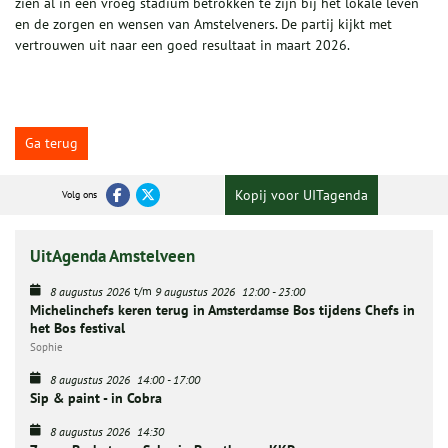
zien al in een vroeg stadium betrokken te zijn bij het lokale leven
en de zorgen en wensen van Amstelveners. De partij kijkt met
vertrouwen uit naar een goed resultaat in maart 2026.
Ga terug
Kopij voor UITagenda
Volg ons
UitAgenda Amstelveen
t/m
8 augustus 2026
9 augustus 2026
12:00
-
23:00
Michelinchefs keren terug in Amsterdamse Bos tijdens Chefs in
het Bos festival
Sophie
8 augustus 2026
14:00
-
17:00
Sip & paint - in Cobra
8 augustus 2026
14:30