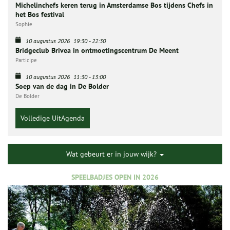
Michelinchefs keren terug in Amsterdamse Bos tijdens Chefs in
het Bos festival
Sophie
10 augustus 2026
19:30
-
22:30
Bridgeclub Brivea in ontmoetingscentrum De Meent
Participe
10 augustus 2026
11:30
-
13:00
Soep van de dag in De Bolder
De Bolder
Volledige UitAgenda
Wat gebeurt er in jouw wijk?
SPEELBADJES OPEN IN 2026