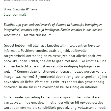
Bron:
Conchita Willems
Stuur een mail
Emoties zijn geen onberedeneerde of domme lichamelijke bewegingen.
Integendeel, emoties zelf zijn intelligent. Zonder emoties is ons denken
krachteloos. ~
Martha Nussbaum
Gevoel hebben wij allemaal. Emoties zijn intelligent en bevatten
informatie. Positieve emoties, zoals blijheid, liefdevolle
zorgzaamheid, ontroering en zo, verwijzen naar allerlei positieve
ontwikkelingen. Echter, hoe om te gaan met moeilijke emoties? Hoe
kunnen bedachtzame angst en verontwaardiging bijdragen aan
welzijn? Kunnen deze functioneel en gepast ingezet worden vanuit
integer waarnemen? Bijvoorbeeld door streng toe te spreken bij het
opvoeden uit liefde. Want dat is echt iets anders dan gewelddadig
optreden. In die zin is de overwogen keuze zinnig en rationeel.
In de morele opvoeding kan er ruimte zijn voor het ontwikkelen
van zulke zinnige emoties. In het onderwijs en bij opvoedlocaties
wordt dan een morele sensibiliteit gevoed. Jong, volwassen en oud: