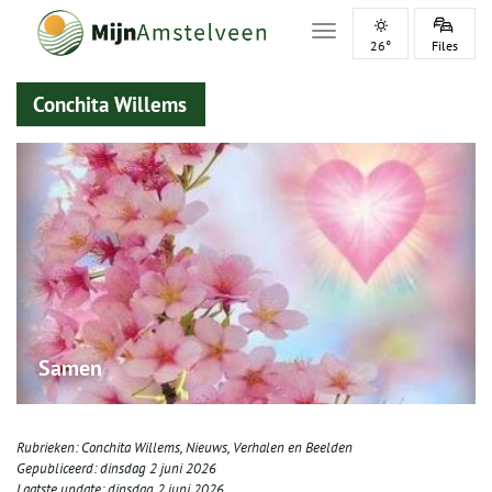
Toggle navigation
26°
Files
Conchita Willems
Samen
Rubrieken:
Conchita Willems
,
Nieuws
,
Verhalen en Beelden
Gepubliceerd:
dinsdag 2 juni 2026
Laatste update:
dinsdag 2 juni 2026