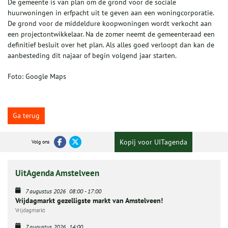
De gemeente is van plan om de grond voor de sociale
huurwoningen in erfpacht uit te geven aan een woningcorporatie.
De grond voor de middeldure koopwoningen wordt verkocht aan
een projectontwikkelaar. Na de zomer neemt de gemeenteraad een
definitief besluit over het plan. Als alles goed verloopt dan kan de
aanbesteding dit najaar of begin volgend jaar starten.
Foto: Google Maps
Ga terug
Kopij voor UITagenda
Volg ons
UitAgenda Amstelveen
7 augustus 2026
08:00
-
17:00
Vrijdagmarkt gezelligste markt van Amstelveen!
Vrijdagmarkt
7 augustus 2026
14:00