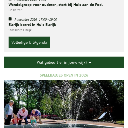
Wandelgroep voor ouderen, start bij Huis aan de Poel
De Keizer
7 augustus 2026
17:00
-
19:00
Elsrijk borrel in Huis Elsrijk
Stadsdorp Elsrijk
Volledige UitAgenda
Wat gebeurt er in jouw wijk?
SPEELBADJES OPEN IN 2026