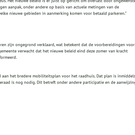
eus. Het nieuwe beleid is er juist op gericht om overlast door ongewenst
degen aanpak, onder andere op basis van actuele metingen van de
welke nieuwe gebieden in aanmerking komen voor betaald parkeren.”
aren zijn ongegrond verklaard, wat betekent dat de voorbereidingen voor
 gemeente verwacht dat het nieuwe beleid eind deze zomer van kracht
formeerd.
 aan het bredere mobiliteitsplan voor het raadhuis. Dat plan is inmiddel
raad is nog nodig. Dit betreft onder andere participatie en de aanwijzin