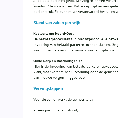
al betaald parkeren geldt. Die zorgen nemen we seri
‘overloop’ te voorkomen. Dat vraagt tijd en een ge
parkeerdruk. Zo kunnen we verantwoord besluiten 
Stand van zaken per wijk
Kostverloren Noord-Oost
De bezwaarprocedures zijn hier afgerond. Alle bezw
invoering van betaald parkeren kunnen starten. De
wordt. Inwoners en ondernemers worden tijdig geïn
Oude Dorp en Raadhuisgebied
Hier is de invoering van betaald parkeren gekoppeld
klaar, maar verdere besluitvorming door de gemeente
van nieuwe vergunninggebieden.
Vervolgstappen
Voor de zomer werkt de gemeente aan:
een participatieprotocol,