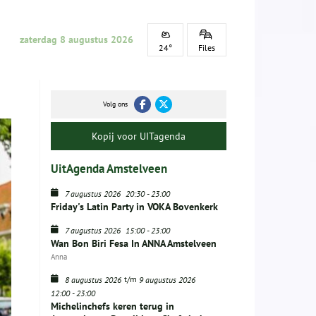
zaterdag 8 augustus 2026
24°
Files
Volg ons
Kopij voor UITagenda
UitAgenda Amstelveen
7 augustus 2026
20:30
-
23:00
Friday's Latin Party in VOKA Bovenkerk
7 augustus 2026
15:00
-
23:00
Wan Bon Biri Fesa In ANNA Amstelveen
Anna
t/m
8 augustus 2026
9 augustus 2026
12:00
-
23:00
Michelinchefs keren terug in