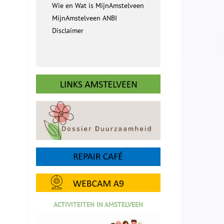
Wie en Wat is MijnAmstelveen
MijnAmstelveen ANBI
Disclaimer
ACTIVITEITEN IN AMSTELVEEN