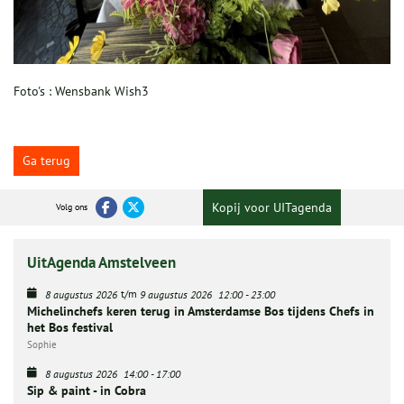
Foto's : Wensbank Wish3
Ga terug
Kopij voor UITagenda
Volg ons
UitAgenda Amstelveen
t/m
8 augustus 2026
9 augustus 2026
12:00
-
23:00
Michelinchefs keren terug in Amsterdamse Bos tijdens Chefs in
het Bos festival
Sophie
8 augustus 2026
14:00
-
17:00
Sip & paint - in Cobra