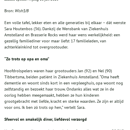
Bron:
Wish3/B
Een volle tafel, lekker eten en alle generaties bij elkaar – dát wenste
Sara Houtenbos (36). Dankzij de Wensbank van Ziekenhuis
Amstelland en Brasserie Rocks werd haar wens werkelijkheid: een
gezellig familiediner voor maar liefst 17 familieleden, van
achterkleinkind tot overgrootouder.
“Zo trots op opa en oma”
Hoofdrolspelers waren haar grootouders Jan (92) en Nel (90)
Tibbertsma, beiden patiënt in Ziekenhuis Amstelland. “Oma heeft
dementie en woont sinds kort in een verpleeghuis, opa woont nog
zelfstandig en bezoekt haar trouw. Ondanks alles wat ze in de
oorlog hebben meegemaakt, hebben ze hun kinderen
grootgebracht met liefde, kracht en sterke waarden. Ze zijn er altijd
voor ons. Ik ben zó trots op hen,” vertelt Sara.
Sfeervol en smakelijk diner, liefdevol verzorgd