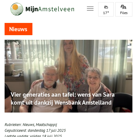
Toggle navigation
17°
Files
Nieuws
Vier generaties aan tafel: wens van Sara
komt uit dankzij Wensbank Amstelland
Rubrieken:
Nieuws
,
Maatschappij
Gepubliceerd:
donderdag 17 juli 2025
Laatste update:
vrijdag 18 juli 2025