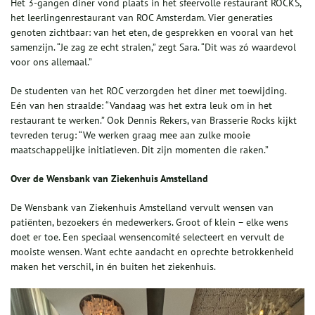
Het 3-gangen diner vond plaats in het sfeervolle restaurant ROCKS,
het leerlingenrestaurant van ROC Amsterdam. Vier generaties
genoten zichtbaar: van het eten, de gesprekken en vooral van het
samenzijn. “Je zag ze echt stralen,” zegt Sara. “Dit was zó waardevol
voor ons allemaal.”
De studenten van het ROC verzorgden het diner met toewijding.
Eén van hen straalde: “Vandaag was het extra leuk om in het
restaurant te werken.” Ook Dennis Rekers, van Brasserie Rocks kijkt
tevreden terug: “We werken graag mee aan zulke mooie
maatschappelijke initiatieven. Dit zijn momenten die raken.”
Over de Wensbank van Ziekenhuis Amstelland
De Wensbank van Ziekenhuis Amstelland vervult wensen van
patiënten, bezoekers én medewerkers. Groot of klein – elke wens
doet er toe. Een speciaal wensencomité selecteert en vervult de
mooiste wensen. Want echte aandacht en oprechte betrokkenheid
maken het verschil, in én buiten het ziekenhuis.