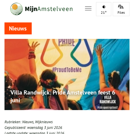
Toggle navigation
21°
Files
Nieuws
Villa Randwijck: Pride Amstelveen feest 6
juni
Rubrieken:
Nieuws
,
Wijknieuws
Gepubliceerd:
woensdag 3 juni 2026
Laatste update:
woensdag 3 juni 2026