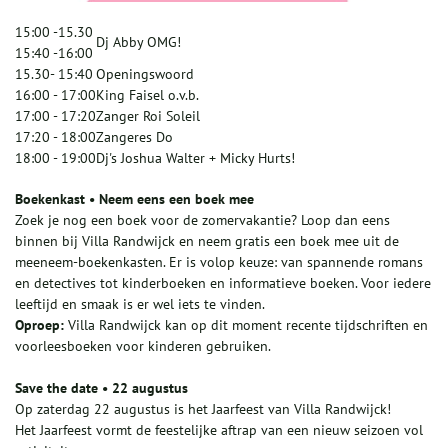
15:00 -15.30
Dj Abby OMG!
15:40 -16:00
15.30- 15:40
Openingswoord
16:00 - 17:00
King Faisel o.v.b.
17:00 - 17:20
Zanger Roi Soleil
17:20 - 18:00
Zangeres Do
18:00 - 19:00
Dj's Joshua Walter + Micky Hurts!
Boekenkast • Neem eens een boek mee
Zoek je nog een boek voor de zomervakantie? Loop dan eens
binnen bij Villa Randwijck en neem gratis een boek mee uit de
meeneem-boekenkasten. Er is volop keuze: van spannende romans
en detectives tot kinderboeken en informatieve boeken. Voor iedere
leeftijd en smaak is er wel iets te vinden.
Oproep:
Villa Randwijck kan op dit moment recente tijdschriften en
voorleesboeken voor kinderen gebruiken.
Save the date • 22 augustus
Op zaterdag 22 augustus is het Jaarfeest van Villa Randwijck!
Het Jaarfeest vormt de feestelijke aftrap van een nieuw seizoen vol