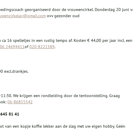
voedingscoach georganiseerd door de vrouwencirkel. Donderdag 20 juni 
uwencirkelav@gmail.com
ovv gezonder oud
ca 16 spelletjes in een rustig tempo af. Kosten € 44,00 per jaar incl. een
06 24694411
of
020-8221589
.
 excl.drankjes.
1:30. We krijgen een rondleiding door de tentoonstelling. Graag
ook:
06-86855542
-645
81
41
t van een kopje koffie lekker aan de slag met uw eigen hobby. Géén