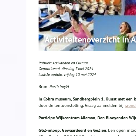
Activiteitenoverzicht in
Rubriek:
Activiteiten en Cultuur
Gepubliceerd:
dinsdag 7 mei 2024
Laatste update:
vrijdag 10 mei 2024
Bron:
Participe/H
In Cobra museum, Sandbergplein 1,
Kunst met een k
door de tentoonstelling. Graag aanmelden bij
r.ron
P
articipe Wijkcentrum Alleman, Den
Bloeyenden
Wij
GGZ-inloop, Gewaardeerd en
GeZien
.
Een open inloo