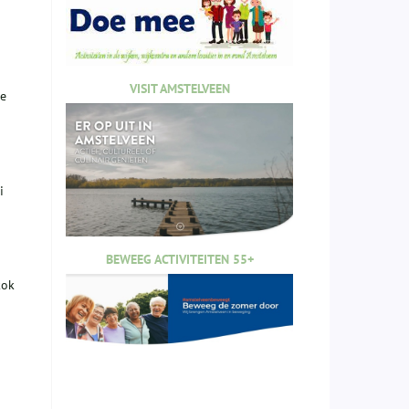
VISIT AMSTELVEEN
te
i
BEWEEG ACTIVITEITEN 55+
kok