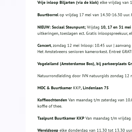
Vrije inloop Biljarten (via de klok)
elke vrijdag van 
Buurtborrel
op vrijdag 17 mei van 14.30-16.30 uur. K
NIEUW: Sociaal Steunpunt;
Vrijdag
10, 17 en 31 me
uitkeringen, toeslagen ect. Gratis inloopspreekuur, e
Concert
, zondag 12 mei Inloop: 10.45 uur | aanvang
Het Amstelveens senioren kamerorkest. Entreé GRATIS
Vogeleiland (Amsterdamse Bos), bij parkeerplaats G
Natuurrondleiding door IVN natuurgids zondag 12 me
MOC & Buurtkamer
KKP
, Lindenlaan 75
Koffieochtenden
Van maandag t/m zaterdag van 10.0
koffie of thee.
Taalpunt Buurtkamer KKP
Van maandag t/m vrijdag v
Wereldsoep
elke donderdag van 11.30 tot 13.30 uur 