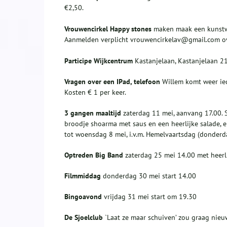
€2,50.
Vrouwencirkel Happy
stones
maken maak een kunstwe
Aanmelden verplicht vrouwencirkelav@gmail.com o
Participe
W
ijkcentrum
Kastanjelaan, Kastanjelaan 2
Vragen over een IPad, telefoon
Willem komt weer ied
Kosten € 1 per keer.
3 gangen maaltijd
zaterdag 11 mei, aanvang 17.00. 
broodje shoarma met saus en een heerlijke salade, e
tot woensdag 8 mei, i.v.m. Hemelvaartsdag (donderd
Optreden Big Band
zaterdag 25 mei 14.00 met heerl
Filmmiddag
donderdag 30 mei start 14.00
Bingoavond
vrijdag 31 mei start om 19.30
De Sjoelclub
`Laat ze maar schuiven’ zou graag nieu