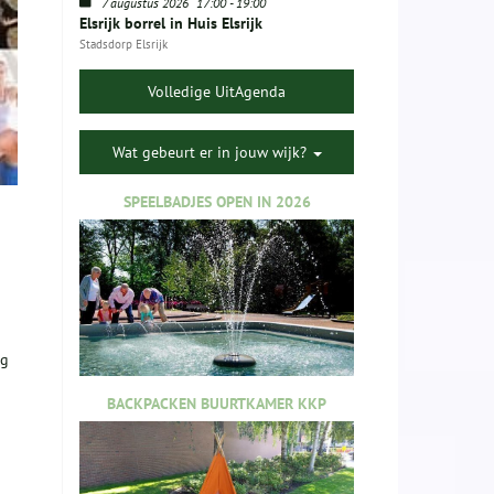
7 augustus 2026
17:00
-
19:00
Elsrijk borrel in Huis Elsrijk
Stadsdorp Elsrijk
Volledige UitAgenda
Wat gebeurt er in jouw wijk?
SPEELBADJES OPEN IN 2026
ng
BACKPACKEN BUURTKAMER KKP