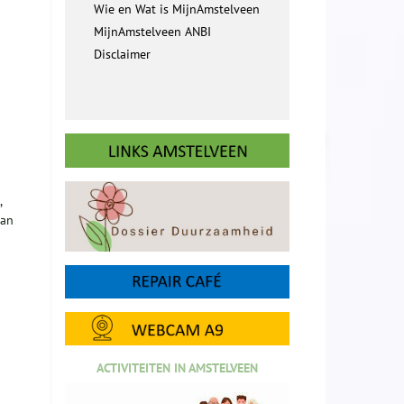
Wie en Wat is MijnAmstelveen
MijnAmstelveen ANBI
Disclaimer
,
kan
ACTIVITEITEN IN AMSTELVEEN