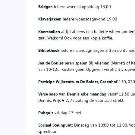
Bridgen
iedere woensdagmiddag 13.00
Klaverjassen
iedere woensdagavond 19.00
K
oersballen
altijd al eens een balletje willen gooien
zaal. Welkom! Ook voor een kopje koffie.
Bibliotheek
iedere maandagmorgen zitten de dames we
Jeu de Boules
leren spelen Bij Alleman (Marret) of 
van 10-12u. Kosten geen. Opgeven verplicht vrouwe
Participe Wijkcentrum De Bolder,
Groenhof
140, 020
Verse soep van Dennis
elke maandag vanaf 11.30 uu
Dennis. Prijs € 2, 75 zolang de voorraad strekt.
Pubquiz
vrijdag 17 mei
Sociaal Steunpunt:
Dinsdag van 10:00 tot 12:00. Voor
spreekuur