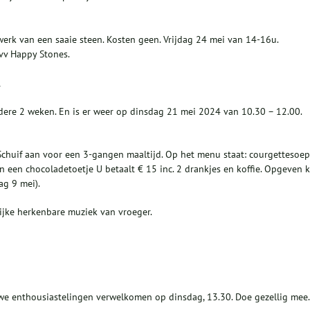
rk van een saaie steen. Kosten geen. Vrijdag 24 mei van 14-16u.
vv Happy Stones.
1
ere 2 weken. En is er weer op dinsdag 21 mei 2024 van 10.30 – 12.00.
Schuif aan voor een 3-gangen maaltijd. Op het menu staat: courgettesoep
n een chocoladetoetje U betaalt € 15 inc. 2 drankjes en koffie. Opgeven 
ag 9 mei).
ijke herkenbare muziek van vroeger.
we enthousiastelingen verwelkomen op dinsdag, 13.30. Doe gezellig mee.