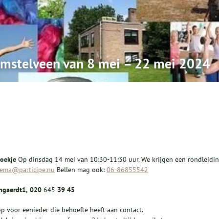
 Amstelveen van 8 mei – 22 mei 2024
oekje
Op dinsdag 14 mei van 10:30-11:30 uur. We krijgen een rondleidi
dema@participe.nu
Bellen mag ook:
06-86855542
ngaerdt
1,
020
645
39
45
p voor eenieder die behoefte heeft aan contact.