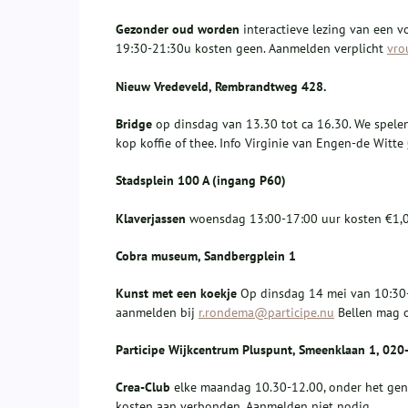
Gezonder oud worden
interactieve lezing van een 
19:30-21:30u kosten geen. Aanmelden verplicht
vro
Nieuw Vredeveld
,
Rembrandtweg 428.
Bridge
op dinsdag van 13.30 tot ca 16.30. We spelen 
kop koffie of thee. Info Virginie van Engen-de Witte
S
tadsplein 100 A (ingang P60)
Klaverjassen
woensdag 13:00-17:00 uur kosten €1,00
Cobra museum, Sandbergplein 1
Kunst met een koekje
Op dinsdag 14 mei van 10:30-1
aanmelden bij
r.rondema@participe.nu
Bellen mag 
P
articipe
Wijkcentrum Pluspunt, Smeenklaan 1,
020
Crea-Club
elke maandag 10.30-12.00, onder het geno
kosten aan verbonden. Aanmelden niet nodig.