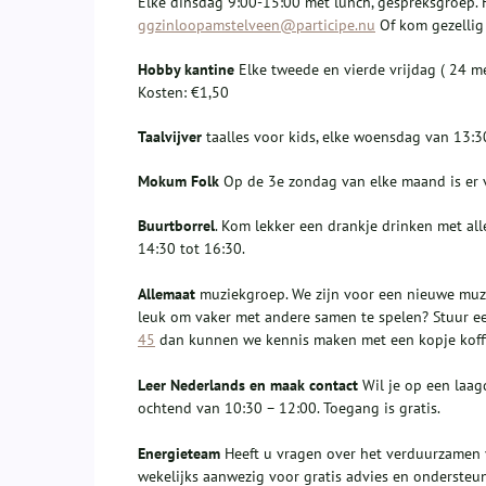
Elke dinsdag 9:00-15:00 met lunch, gespreksgroep. H
ggzinloopamstelveen@participe.nu
Of kom gezellig 
Hobby kantine
Elke tweede en vierde vrijdag ( 24 m
Kosten: €1,50
Taalvijver
taalles voor kids, elke woensdag van 13:3
Mokum Folk
Op de 3e zondag van elke maand is er v
Buurtborrel
. Kom lekker een drankje drinken met all
14:30 tot 16:30.
Allemaat
muziekgroep. We zijn voor een nieuwe muziek
leuk om vaker met andere samen te spelen? Stuur e
45
dan kunnen we kennis maken met een kopje koffi
Leer Nederlands en maak contact
Wil je op een laa
ochtend van 10:30 – 12:00. Toegang is gratis.
Energieteam
Heeft u vragen over het verduurzamen 
wekelijks aanwezig voor gratis advies en ondersteun