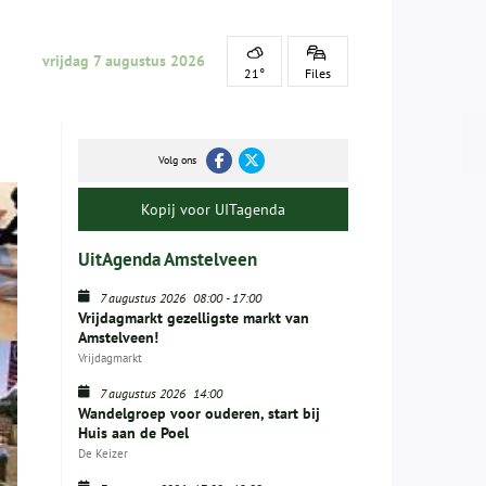
vrijdag 7 augustus 2026
21°
Files
Volg ons
Kopij voor UITagenda
UitAgenda Amstelveen
7 augustus 2026
08:00
-
17:00
Vrijdagmarkt gezelligste markt van
Amstelveen!
Vrijdagmarkt
7 augustus 2026
14:00
Wandelgroep voor ouderen, start bij
Huis aan de Poel
De Keizer