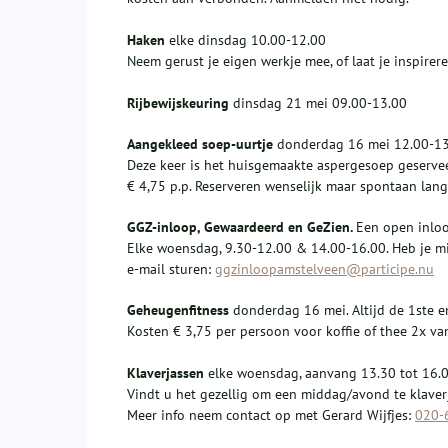
Haken
elke dinsdag 10.00-12.00
Neem gerust je eigen werkje mee, of laat je inspire
Rijbewijskeuring
dinsdag 21 mei 09.00-13.00
Aangekleed soep-uurtje
donderdag 16 mei 12.00-13
Deze keer is het huisgemaakte aspergesoep geservee
€ 4,75 p.p. Reserveren wenselijk maar spontaan lang
GGZ-inloop, Gewaardeerd en
GeZien
.
Een open inloo
Elke woensdag, 9.30-12.00 & 14.00-16.00. Heb je mis
e-mail sturen:
ggzinloopamstelveen@participe.nu
Geheugenfitness
donderdag 16 mei. Altijd de 1ste 
Kosten € 3,75 per persoon voor koffie of thee 2x v
K
laverjassen
elke woensdag, aanvang 13.30 tot 16.0
Vindt u het gezellig om een middag/avond te klaver
Meer info neem contact op met Gerard Wijfjes:
020-