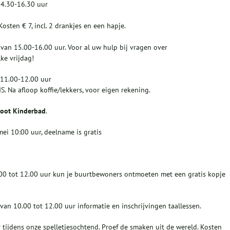
14.30-16.30 uur
osten € 7, incl. 2 drankjes en een hapje.
i
van 15.00-16.00 uur. Voor al uw hulp bij vragen over
lke vrijdag!
 11.00-12.00 uur
. Na afloop koffie/lekkers, voor eigen rekening.
root Kinderbad
.
i 10:00 uur, deelname is gratis
0 tot 12.00 uur kun je buurtbewoners ontmoeten met een gratis kopje
an 10.00 tot 12.00 uur informatie en inschrijvingen taallessen.
tijdens onze spelletjesochtend. Proef de smaken uit de wereld. Kosten