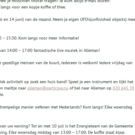
eb je misschien vooraf vragen? Je kunt altijd e-mail sturen:
langs voor een kopje koffie of thee.
ei en 14 juni) van de maand. Neem je eigen UFO’s(unfinished objects) mee
0 – 15:30. Kom langs voor meer informatie!
an 14:00 – 17:00 fantastische live muziek in Alleman!
e gezellige mensen van de buurt, iedereen is welkom! Iedere vrijdag van
 activiteit op zoek een huis band! Speel je een instrument en lijkt het 
en mailtje naar
alleman@participe.nu
of bel naar Alleman op
020 645 39
e.
gdrempelige manier oefenen met Nederlands? Kom langs! Elke woensdag
van uw woning? Tot en met 10 juli is het Energieteam van de Gemeente
ing. Elke woensdag middag van 13:00 – 17:00. De koffie staat klaar.