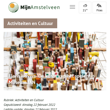
Toggle navigation
21°
Files
Activiteiten en Cultuur
Floris Hovers ‘ De kunst van het spelen' in
Museum JAN
Rubriek:
Activiteiten en Cultuur
Gepubliceerd:
dinsdag 22 februari 2022
Laatste update:
dinsdag 22 februari 2022