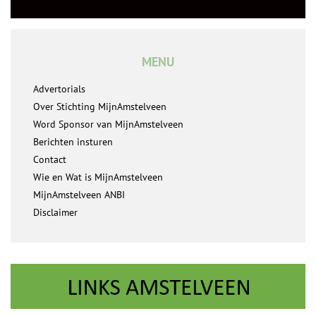
MENU
Advertorials
Over Stichting MijnAmstelveen
Word Sponsor van MijnAmstelveen
Berichten insturen
Contact
Wie en Wat is MijnAmstelveen
MijnAmstelveen ANBI
Disclaimer