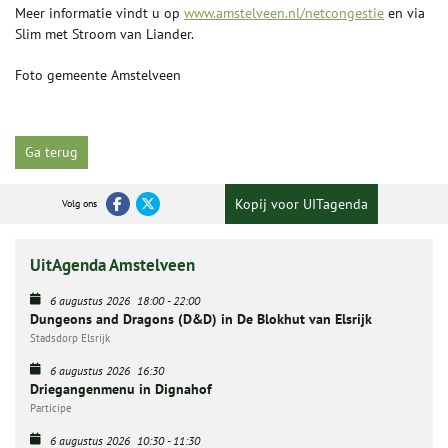
Meer informatie vindt u op
www.amstelveen.nl/netcongestie
en via
Slim met Stroom van Liander.
Foto gemeente Amstelveen
Ga terug
Kopij voor UITagenda
Volg ons
UitAgenda Amstelveen
6 augustus 2026
18:00
-
22:00
Dungeons and Dragons (D&D) in De Blokhut van Elsrijk
Stadsdorp Elsrijk
6 augustus 2026
16:30
Driegangenmenu in Dignahof
Participe
6 augustus 2026
10:30
-
11:30