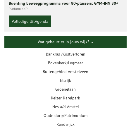
Buenting beweegprogramma voor 80-plussers: GYM-INN 80+
Platform KKP
Volledige UitAgenda
Wat gebeurt er in jouw wijk?
Bankras /Kostverloren
Bovenkerk/Legmeer
Buitengebied Amstelveen
Elsrijk
Groenelaan
Keizer Karelpark
Nes a/d Amstel
Oude dorp/Patrimonium
Randwijck