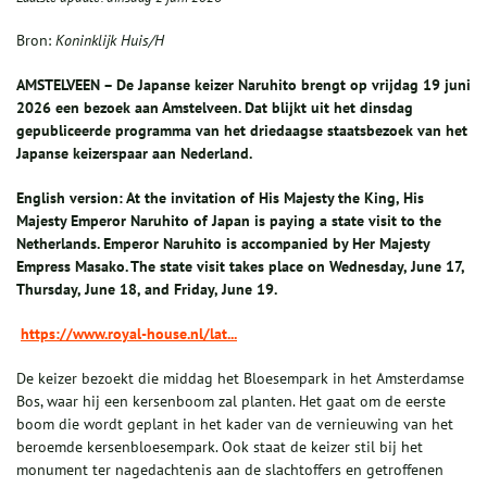
Bron:
Koninklijk Huis/H
AMSTELVEEN – De Japanse keizer Naruhito brengt op vrijdag 19 juni
2026 een bezoek aan Amstelveen. Dat blijkt uit het dinsdag
gepubliceerde programma van het driedaagse staatsbezoek van het
Japanse keizerspaar aan Nederland.
English version: At the invitation of His Majesty the King, His
Majesty Emperor Naruhito of Japan is paying a state visit to the
Netherlands. Emperor Naruhito is accompanied by Her Majesty
Empress Masako. The state visit takes place on Wednesday, June 17,
Thursday, June 18, and Friday, June 19.
https://www.royal-house.nl/lat...
De keizer bezoekt die middag het Bloesempark in het Amsterdamse
Bos, waar hij een kersenboom zal planten. Het gaat om de eerste
boom die wordt geplant in het kader van de vernieuwing van het
beroemde kersenbloesempark. Ook staat de keizer stil bij het
monument ter nagedachtenis aan de slachtoffers en getroffenen