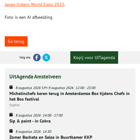
Japan tijdens World Expo 2025
.
Foto is een AI afbeelding
Ga terug
Kopij voor UITagenda
Volg ons
UitAgenda Amstelveen
t/m
8 augustus 2026
9 augustus 2026
12:00
-
23:00
Michelinchefs keren terug in Amsterdamse Bos tijdens Chefs in
het Bos festival
Sophie
8 augustus 2026
14:00
-
17:00
Sip & paint - in Cobra
8 augustus 2026
14:30
Zomer Bachata en Salsa in Buurtkamer KKP