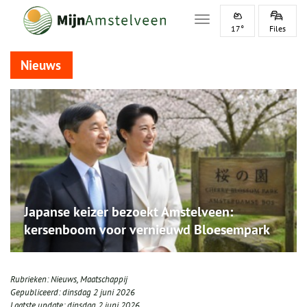
Toggle navigation
17°
Files
Nieuws
Japanse keizer bezoekt Amstelveen:
kersenboom voor vernieuwd Bloesempark
Rubrieken:
Nieuws
,
Maatschappij
Gepubliceerd:
dinsdag 2 juni 2026
Laatste update:
dinsdag 2 juni 2026