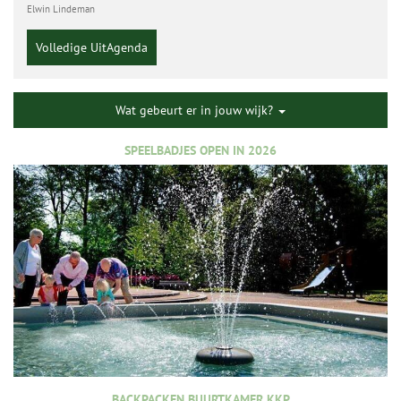
Elwin Lindeman
Volledige UitAgenda
Wat gebeurt er in jouw wijk?
SPEELBADJES OPEN IN 2026
BACKPACKEN BUURTKAMER KKP