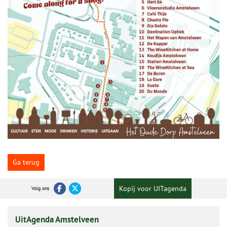
Ga terug
Kopij voor UITagenda
Volg ons
UitAgenda Amstelveen