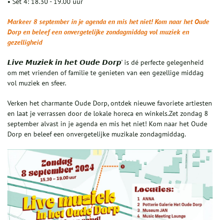
• Set 4: 18.30 - 19.00 uur‘
Markeer 8 september in je agenda en mis het niet! Kom naar het Oude
Dorp en beleef een onvergetelijke zondagmiddag vol muziek en
gezelligheid
𝙇𝙞𝙫𝙚 𝙈𝙪𝙯𝙞𝙚𝙠 𝙞𝙣 𝙝𝙚𝙩 𝙊𝙪𝙙𝙚 𝘿𝙤𝙧𝙥’ is dé perfecte gelegenheid
om met vrienden of familie te genieten van een gezellige middag
vol muziek en sfeer.
Verken het charmante Oude Dorp, ontdek nieuwe favoriete artiesten
en laat je verrassen door de lokale horeca en winkels.Zet zondag 8
september alvast in je agenda en mis het niet! Kom naar het Oude
Dorp en beleef een onvergetelijke muzikale zondagmiddag.