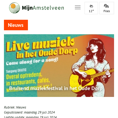
Toggle navigation
12°
Files
Nieuws
Bruisend muziekfestival in het Oude Dorp
Rubriek:
Nieuws
Gepubliceerd:
maandag 29 juli 2024
Laatste update:
maandag 29 juli 2024