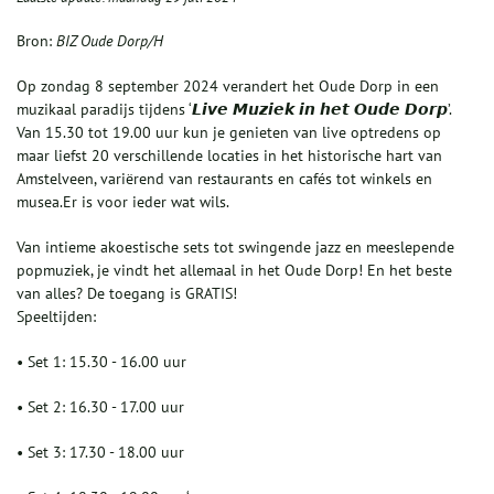
Bron:
BIZ Oude Dorp/H
Op zondag 8 september 2024 verandert het Oude Dorp in een
muzikaal paradijs tijdens ‘𝙇𝙞𝙫𝙚 𝙈𝙪𝙯𝙞𝙚𝙠 𝙞𝙣 𝙝𝙚𝙩 𝙊𝙪𝙙𝙚
𝘿𝙤𝙧𝙥’.
Van 15.30 tot 19.00 uur kun je genieten van live optredens op
maar liefst 20 verschillende locaties in het historische hart van
Amstelveen, variërend van restaurants en cafés tot winkels en
musea.Er is voor ieder wat wils.
Van intieme akoestische sets tot swingende jazz en meeslepende
popmuziek, je vindt het allemaal in het Oude Dorp! En het beste
van alles? De toegang is GRATIS!
Speeltijden:
• Set 1: 15.30 - 16.00 uur
• Set 2: 16.30 - 17.00 uur
• Set 3: 17.30 - 18.00 uur