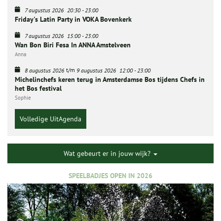
7 augustus 2026
20:30
-
23:00
Friday's Latin Party in VOKA Bovenkerk
7 augustus 2026
15:00
-
23:00
Wan Bon Biri Fesa In ANNA Amstelveen
Anna
t/m
8 augustus 2026
9 augustus 2026
12:00
-
23:00
Michelinchefs keren terug in Amsterdamse Bos tijdens Chefs in
het Bos festival
Sophie
Volledige UitAgenda
Wat gebeurt er in jouw wijk?
SPEELBADJES OPEN IN 2026