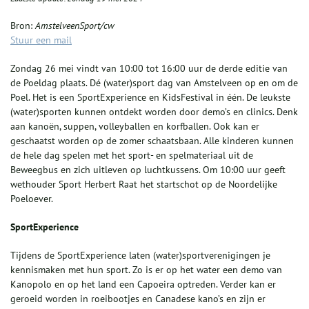
Bron:
AmstelveenSport/cw
Stuur een mail
Zondag 26 mei vindt van 10:00 tot 16:00 uur de derde editie van
de Poeldag plaats. Dé (water)sport dag van Amstelveen op en om de
Poel. Het is een SportExperience en KidsFestival in één. De leukste
(water)sporten kunnen ontdekt worden door demo’s en clinics. Denk
aan kanoën, suppen, volleyballen en korfballen. Ook kan er
geschaatst worden op de zomer schaatsbaan. Alle kinderen kunnen
de hele dag spelen met het sport- en spelmateriaal uit de
Beweegbus en zich uitleven op luchtkussens. Om 10:00 uur geeft
wethouder Sport Herbert Raat het startschot op de Noordelijke
Poeloever.
SportExperience
Tijdens de SportExperience laten (water)sportverenigingen je
kennismaken met hun sport. Zo is er op het water een demo van
Kanopolo en op het land een Capoeira optreden. Verder kan er
geroeid worden in roeibootjes en Canadese kano’s en zijn er