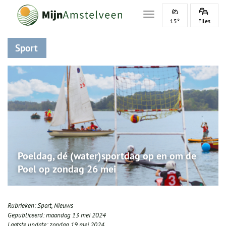
Toggle navigation
15°
Files
Sport
Poeldag, dé (water)sportdag op en om de
Poel op zondag 26 mei
Rubrieken:
Sport
,
Nieuws
Gepubliceerd:
maandag 13 mei 2024
Laatste update:
zondag 19 mei 2024