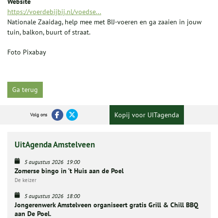
Website
https://voerdebijbij.nl/voedse...
Nationale Zaaidag, help mee met BIJ-voeren en ga zaaien in jouw
tuin, balkon, buurt of straat.
Foto Pixabay
Ga terug
Kopij voor UITagenda
Volg ons
UitAgenda Amstelveen
5 augustus 2026
19:00
Zomerse bingo in ’t Huis aan de Poel
De keizer
5 augustus 2026
18:00
Jongerenwerk Amstelveen organiseert gratis Grill & Chill BBQ
aan De Poel.